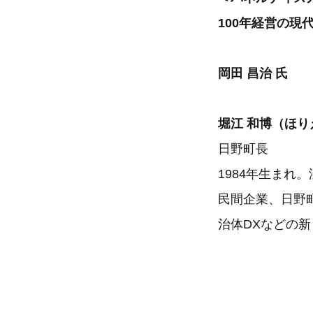
100年経営の
岡田 昌治 氏
堀江 和博（ほり
日野町長
1984年生まれ
民間企業、日野
治体DXなどの