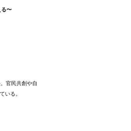
える〜
任。官民共創や自
している。