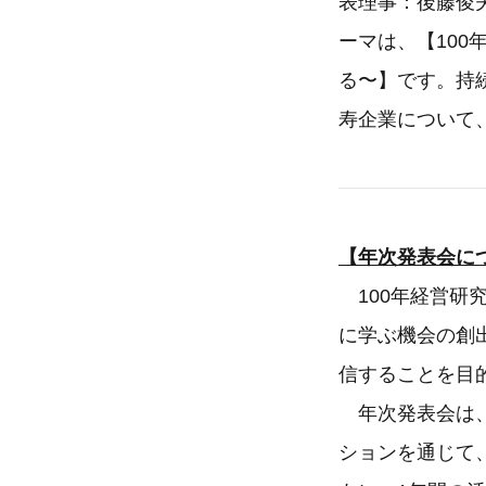
表理事：後藤俊
ーマは、【10
る〜】です。持
寿企業について
【年次発表会に
100年経営研
に学ぶ機会の創
信することを目的
年次発表会は、
ションを通じて