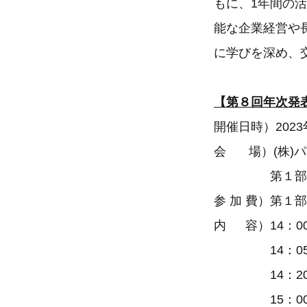
もに、1年間の
能な企業経営や
に学びを深め、
【第８回年次発
開催日時）2023
会 場）(株)パ
第１部：16
参 加 費）第１部
内 容）14：
14：05 
14：20
15：00 