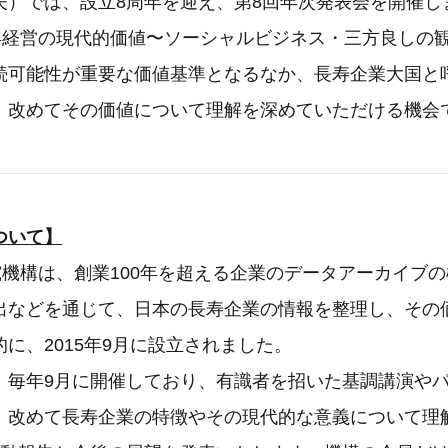
夫）では、設立8周年を迎え、第8回年次発表会を開催し
0年経営の現代的価値〜ソーシャルビジネス・三方良しの
続可能性が重要な価値基準となるなか、長寿企業大国と
、改めてその価値について理解を深めていただける機会
ついて】
究機構は、創業100年を超える企業のデータアーカイブ
出などを通じて、日本の長寿企業の情報を整理し、その
に、2015年9月に設立されました。
毎年9月に開催しており、有識者を招いた基調講演や
、改めて長寿企業の特徴やその現代的な意義について理