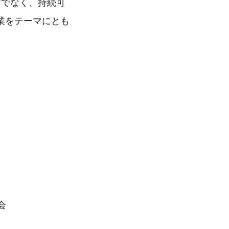
けでなく、持続可
業をテーマにとも
）
会