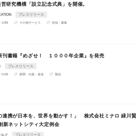
年経営研究機構「設立記念式典」を開催。
ATION
プレスリリース
 10時
その他サービス
告知・募集
新刊書籍『めざせ！ １０００年企業』を発売
林
プレスリリース
 01時
新聞・出版・放送
製品
の連携が日本を、世界を動かす！」 株式会社ミナロ 緑川賢
回創新ネットシティ大定例会
ールド
プレスリリース