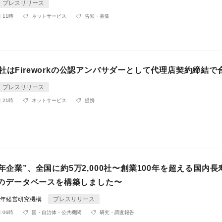
プレスリリース
 11時
ネットサービス
告知・募集
社はFireworkの公認アンバサダーとして代理店契約締結で
プレスリリース
 21時
ネットサービス
提携
0年企業”、全国に約5万2,000社〜創業100年を超える国内
0社のデータベースを構築しました〜
0年経営研究機構
プレスリリース
 06時
国・自治体・公共機関
研究・調査報告