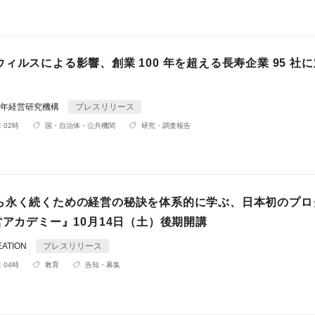
ィルスによる影響、創業 100 年を超える長寿企業 95 社
0年経営研究機構
プレスリリース
 02時
国・自治体・公共機関
研究・調査報告
ら永く続くための経営の秘訣を体系的に学ぶ、日本初のプロ
営アカデミー』10月14日（土）後期開講
ATION
プレスリリース
 04時
教育
告知・募集