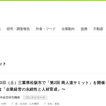
集
研究・調査報告
外食・フード
企業動向
提携
不動産
ット
月23日（土）三重県松阪市で「第2回 商人道サミット」を開催
は「企業経営の永続性と人材育成」〜
0年経営研究機構
プレスリリース
 09時
国・自治体・公共機関
告知・募集