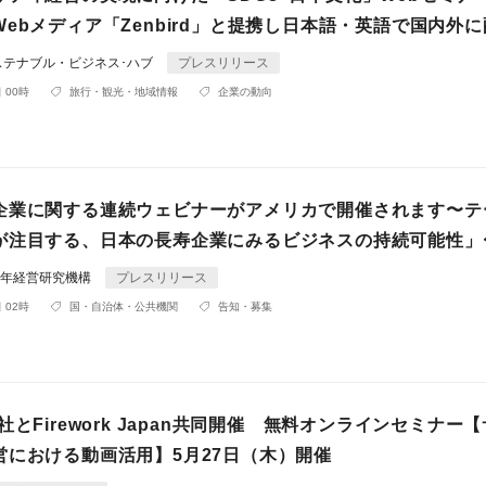
ebメディア「Zenbird」と提携し日本語・英語で国内外
ステナブル・ビジネス･ハブ
プレスリリース
 00時
旅行・観光・地域情報
企業の動向
企業に関する連続ウェビナーがアメリカで開催されます〜テ
が注目する、日本の長寿企業にみるビジネスの持続可能性」
0年経営研究機構
プレスリリース
 02時
国・自治体・公共機関
告知・募集
社とFirework Japan共同開催 無料オンラインセミナー
営における動画活用】5月27日（木）開催