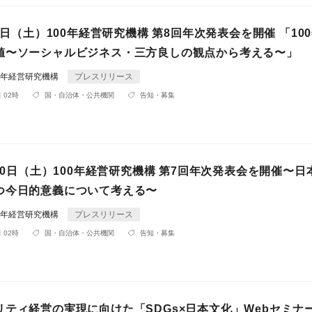
月9日（土）100年経営研究機構 第8回年次発表会を開催 「10
値〜ソーシャルビジネス・三方良しの観点から考える〜」
0年経営研究機構
プレスリリース
 02時
国・自治体・公共機関
告知・募集
月10日（土）100年経営研究機構 第7回年次発表会を開催〜日
つ今日的意義について考える〜
0年経営研究機構
プレスリリース
 02時
国・自治体・公共機関
告知・募集
リティ経営の実現に向けた「SDGs×日本文化」Webセミナ