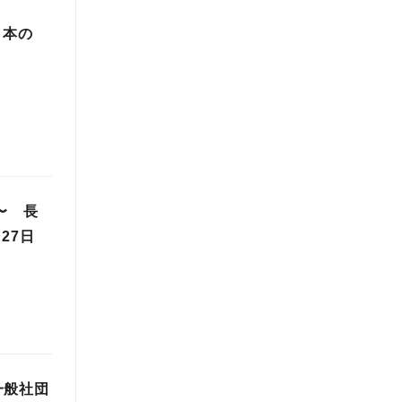
日本の
〜 長
27日
一般社団