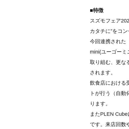
■特徴
スズモフェア20
カタチに”をコ
今回連携された「
mini(ユーゴ
取り組む、更なる効率
されます。
飲食店における
トが行う（自動
ります。
またPLEN C
です。来店回数