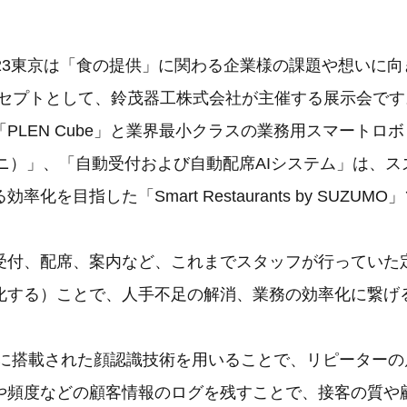
23東京は「食の提供」に関わる企業様の課題や想いに向
ンセプトとして、鈴茂器工株式会社が主催する展示会です
PLEN Cube」と業界最小クラスの業務用スマートロボ
ーミニ）」、「自動受付および自動配席AIシステム」は、
化を目指した「Smart Restaurants by SUZU
受付、配席、案内など、これまでスタッフが行っていた
化する）ことで、人手不足の解消、業務の効率化に繋げ
ubeに搭載された顔認識技術を用いることで、リピーター
や頻度などの顧客情報のログを残すことで、接客の質や