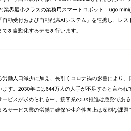
e」と業界最小クラスの業務用スマートロボット「ugo min
「自動受付および自動配席AIシステム」を連携し、レス
までを自動化するデモを行います。
る労働人口減少に加え、長引くコロナ禍の影響により、
ます。2030年には644万人の人手が不足すると言わ
サービスが求められる中、接客業のDX推進は急務であ
けるサービス業の労働力確保や生産性向上は深刻な課題