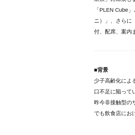
「PLEN Cub
ニ）」、さらに
付、配席、案内
■背景
少子高齢化によ
口不足に陥ってい
昨今非接触型の
でも飲食店にお