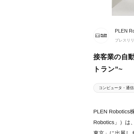
PLEN R
プレスリ
接客業の自動
トラン”~
コンピュータ・通信
PLEN Robo
Robotics」
東京」に出展します