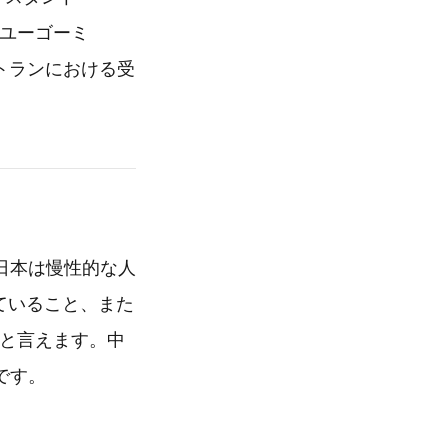
i(ユーゴーミ
トランにおける受
日本は慢性的な人
れていること、また
ると言えます。中
です。