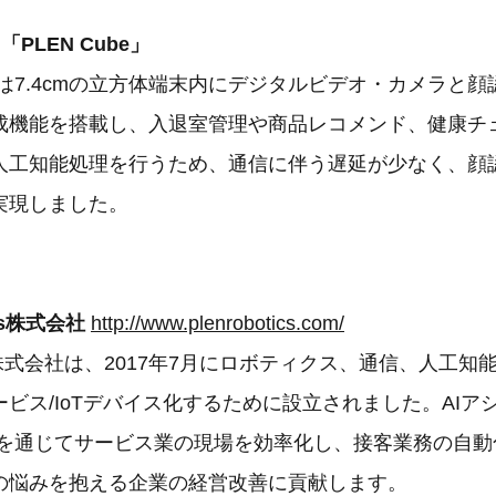
PLEN Cube」
be」は7.4cmの立方体端末内にデジタルビデオ・カメラと
成機能を搭載し、入退室管理や商品レコメンド、健康チ
人工知能処理を行うため、通信に伴う遅延が少なく、顔
実現しました。
ics株式会社
http://www.plenrobotics.com/
tics株式会社は、2017年7月にロボティクス、通信、人工
ビス/IoTデバイス化するために設立されました。AIア
be」を通じてサービス業の現場を効率化し、接客業務の自
の悩みを抱える企業の経営改善に貢献します。