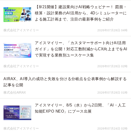
【8/21開催】建設業向けAI戦略ウェビナー！ 図面・
積算・設計業務のAI活用から、4Dシミュレーターに
よる施工計画まで、注目の最新事例をご紹介
株式会社アイスマイリー
2026年07月28日 04時
アイスマイリー、「カスタマーサポート向けAI活用
ガイド」を公開！対応工数削減からCX向上までをAI
で実現する業務別ユースケース集
株式会社アイスマイリー
2026年07月28日 02時
AIRAX、AI導入の成功と失敗を分ける分岐点を公表事例から解説する
記事を公開
株式会社AIRAX
2026年07月28日 01時
アイスマイリー、8/5（水）から2日間、「AI・人工
知能EXPO NEO」にブース出展
株式会社アイスマイリー
2026年07月24日 02時