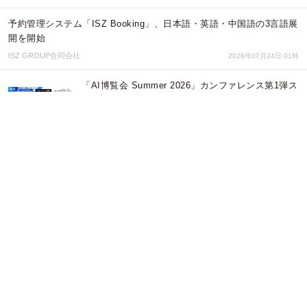
予約管理システム「ISZ Booking」、日本語・英語・中国語の3言語展
開を開始
ISZ GROUP合同会社
2026年07月24日 01時
「AI博覧会 Summer 2026」カンファレンス第1弾ス
ピーカーを発表！ドーナッツロボティクス、
Preferred Networksが登壇
株式会社アイスマイリー
2026年07月23日 04時
8/5 (水) AIを活用したオンボーディング (新人育成)
の落とし穴と、克服法を解説する無料勉強会
シンメトリー・ジャパン株式会社
2026年07月23日 04時
好きなYouTube動画が音ゲーになる「UTap」、譜面
生成エンジンを全面刷新した大型アップデート2.2を
配信開始