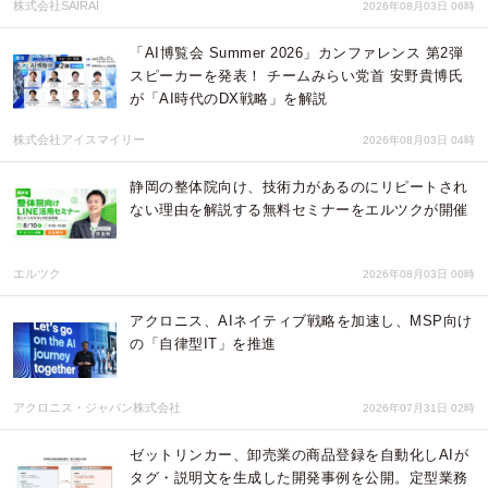
株式会社SAIRAI
2026年08月03日 06時
「AI博覧会 Summer 2026」カンファレンス 第2弾
スピーカーを発表！ チームみらい党首 安野貴博氏
が「AI時代のDX戦略」を解説
株式会社アイスマイリー
2026年08月03日 04時
静岡の整体院向け、技術力があるのにリピートされ
ない理由を解説する無料セミナーをエルツクが開催
エルツク
2026年08月03日 00時
アクロニス、AIネイティブ戦略を加速し、MSP向け
の「自律型IT」を推進
アクロニス・ジャパン株式会社
2026年07月31日 02時
ゼットリンカー、卸売業の商品登録を自動化しAIが
タグ・説明文を生成した開発事例を公開。定型業務