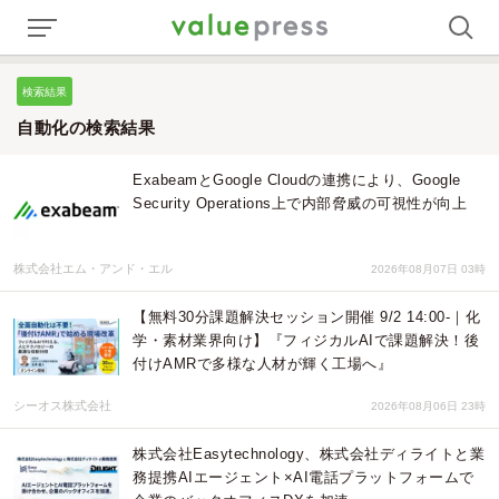
検索結果
自動化の検索結果
ExabeamとGoogle Cloudの連携により、Google
Security Operations上で内部脅威の可視性が向上
株式会社エム・アンド・エル
2026年08月07日 03時
【無料30分課題解決セッション開催 9/2 14:00-｜化
学・素材業界向け】『フィジカルAIで課題解決！後
付けAMRで多様な人材が輝く工場へ』
シーオス株式会社
2026年08月06日 23時
株式会社Easytechnology、株式会社ディライトと業
務提携AIエージェント×AI電話プラットフォームで