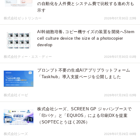
の自動化を人件費とシステム費で比較する進め方も
示す
株式会社ゼットリンカー
2026年07月30日 22時
AI幹細胞培養､コピー機サイズの装置を開発へStem
cell culture device the size of a photocopier
develop
株式会社ティー・エス・ディー
2026年07月30日 01時
プロンプト不要の生成AIアプリプラットフォーム
「Taskhub」導入支援ページを公開しました
株式会社イーゼ
2026年07月29日 02時
株式会社シーズ、SCREEN GP ジャパンブースで
「印パケ」と「EQUIOS」による印刷DXを提案
（SOPTECとうほく2026）
株式会社シーズ
2026年07月29日 00時