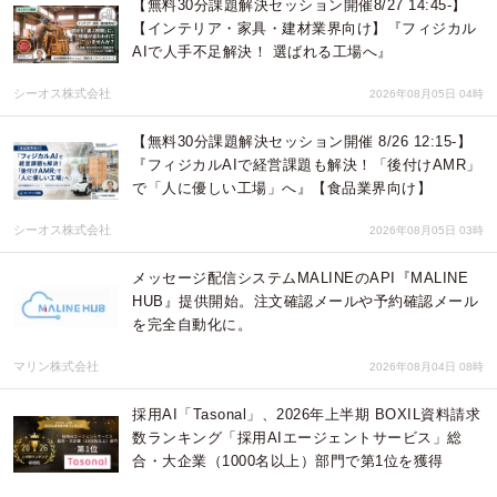
【無料30分課題解決セッション開催8/27 14:45-】
【インテリア・家具・建材業界向け】『フィジカル
AIで人手不足解決！ 選ばれる工場へ』
シーオス株式会社
2026年08月05日 04時
【無料30分課題解決セッション開催 8/26 12:15-】
『フィジカルAIで経営課題も解決！「後付けAMR」
で「人に優しい工場」へ』【食品業界向け】
シーオス株式会社
2026年08月05日 03時
メッセージ配信システムMALINEのAPI『MALINE
HUB』提供開始。注文確認メールや予約確認メール
を完全自動化に。
マリン株式会社
2026年08月04日 08時
採用AI「Tasonal」、2026年上半期 BOXIL資料請求
数ランキング「採用AIエージェントサービス」総
合・大企業（1000名以上）部門で第1位を獲得