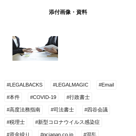
添付画像・資料
#LEGALBACKS
#LEGALMAGIC
#Email
#本件
#COVID-19
#行政書士
#高度法務指南
#司法書士
#四谷会議
#税理士
#新型コロナウイルス感染症
#資金繰り
#pcjapan.co.jp
#混乱