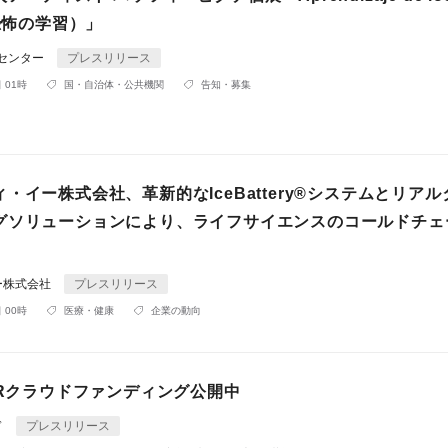
（恐怖の学習）」
Rセンター
プレスリリース
 01時
国・自治体・公共機関
告知・募集
・イー株式会社、革新的なIceBattery®システムとリア
グソリューションにより、ライフサイエンスのコールドチェ
ー株式会社
プレスリリース
 00時
医療・健康
企業の動向
ORクラウドファンディング公開中
ド
プレスリリース