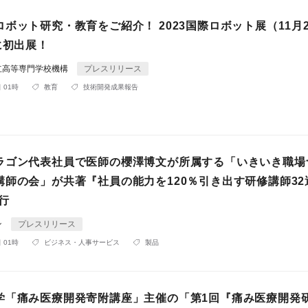
ボット研究・教育をご紹介！ 2023国際ロボット展（11月
に初出展！
立高等専門学校機構
プレスリリース
 01時
教育
技術開発成果報告
ラゴン代表社員で医師の櫻澤博文が所属する「いきいき職場
講師の会」が共著『社員の能力を120％引き出す研修講師32
刊行
ン
プレスリリース
 01時
ビジネス・人事サービス
製品
学「痛み医療開発寄附講座」主催の「第1回『痛み医療開発