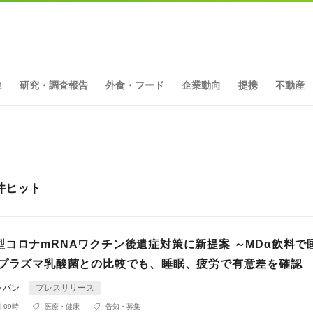
集
研究・調査報告
外食・フード
企業動向
提携
不動産
7件ヒット
型コロナmRNAワクチン後遺症対策に新提案 ～MDα飲料で
 プラズマ乳酸菌との比較でも、睡眠、疲労で有意差を確認
ャパン
プレスリリース
 09時
医療・健康
告知・募集