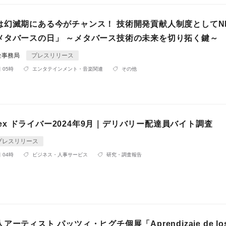
は幻滅期にある今がチャンス！ 技術開発貢献人制度としてN
メタバースの日」 ～メタバース技術の未来を切り拓く鍵～
金事務局
プレスリリース
 05時
エンタテインメント・音楽関連
その他
 Flex ドライバー2024年9月｜デリバリー配達員バイト調査
プレスリリース
 04時
ビジネス・人事サービス
研究・調査報告
ーティスト パッツィ・ヒグチ個展「Aprendizaje de lo