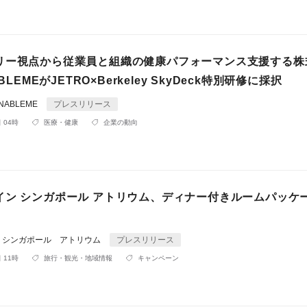
リー視点から従業員と組織の健康パフォーマンス支援する株
ABLEMEがJETRO×Berkeley SkyDeck特別研修に採択
NABLEME
プレスリリース
 04時
医療・健康
企業の動向
イン シンガポール アトリウム、ディナー付きルームパッケ
 シンガポール アトリウム
プレスリリース
 11時
旅行・観光・地域情報
キャンペーン