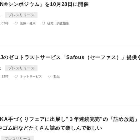
IGIN®シンポジウム」を10月28日に開催
ス
プレスリリース
 07時
医療・健康
研究・調査報告
IJのゼロトラストサービス「Safous（セーファス）」提供
社
プレスリリース
 12時
ネットサービス
製品
OSAKA手づくりフェアに出展し”３年連続完売”の「詰め放題
やゴム紐などたくさん詰めて楽しんで欲しい
プレスリリース