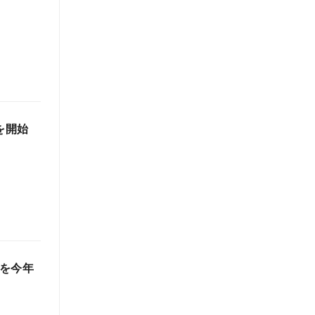
を開始
」を今年