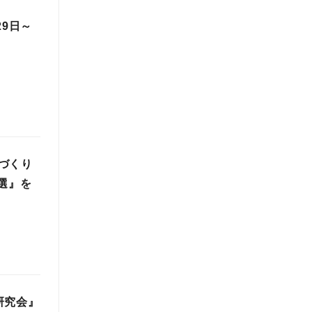
29日～
づくり
選』を
研究会』