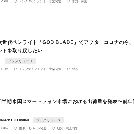
 03時
エンタテインメント・音楽関連
告知・募集
次世代ペンライト「GOD BLADE」でアフターコロナの今
ントを取り戻したい
ド
プレスリリース
 01時
エンタテインメント・音楽関連
製品
第4四半期米国スマートフォン市場における出荷量を発表〜前年
search HK Limited
プレスリリース
 00時
携帯、モバイル関連
研究・調査報告