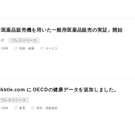
TC医薬品販売機を用いた一般用医薬品販売の実証」開始
ンク
プレスリリース
 05時
医療・健康
サービス
 Unikktle.com に OECDの健康データを追加しました。
プレスリリース
 00時
教育
研究・調査報告