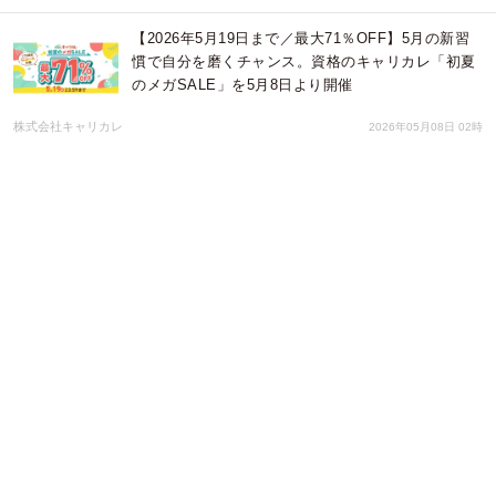
【2026年5月19日まで／最大71％OFF】5月の新習
慣で自分を磨くチャンス。資格のキャリカレ「初夏
のメガSALE」を5月8日より開催
株式会社キャリカレ
2026年05月08日 02時
【2026年5月8日更新】GW明けに何を始める？今選
ばれている資格がわかる月間人気資格ランキング
TOP10を公開
株式会社キャリカレ
2026年05月08日 02時
GW期間中につき試用期間中対応プランを作りまし
た。～弁護士法人川越みずほ法律会計
弁護士法人川越みずほ法律会計
2026年05月01日 03時
GW期間中につき安心返金プランを作りました。～
弁護士法人川越みずほ法律会計