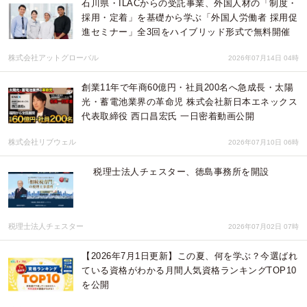
石川県・ILACからの受託事業、外国人材の「制度・
採用・定着」を基礎から学ぶ「外国人労働者 採用促
進セミナー」全3回をハイブリッド形式で無料開催
株式会社アットグローバル
2026年07月14日 04時
創業11年で年商60億円・社員200名へ急成長・太陽
光・蓄電池業界の革命児 株式会社新日本エネックス
代表取締役 西口昌宏氏 一日密着動画公開
株式会社リブウェル
2026年07月10日 06時
税理士法人チェスター、徳島事務所を開設
税理士法人チェスター
2026年07月02日 07時
【2026年7月1日更新】この夏、何を学ぶ？今選ばれ
ている資格がわかる月間人気資格ランキングTOP10
を公開