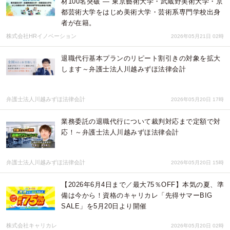
材100名突破 ― 東京藝術大学・武蔵野美術大学・京
都芸術大学をはじめ美術大学・芸術系専門学校出身
者が在籍。
株式会社HRイノベーション
2026年05月21日 02時
退職代行基本プランのリピート割引きの対象を拡大
します～弁護士法人川越みずほ法律会計
弁護士法人川越みずほ法律会計
2026年05月20日 17時
業務委託の退職代行について裁判対応まで定額で対
応！～弁護士法人川越みずほ法律会計
弁護士法人川越みずほ法律会計
2026年05月20日 15時
【2026年6月4日まで／最大75％OFF】本気の夏、準
備は今から！資格のキャリカレ「先得サマーBIG
SALE」を5月20日より開催
株式会社キャリカレ
2026年05月20日 02時