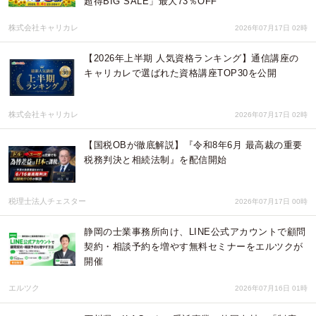
超得BIG SALE」最大73％OFF
株式会社キャリカレ
2026年07月17日 02時
【2026年上半期 人気資格ランキング】通信講座の
キャリカレで選ばれた資格講座TOP30を公開
株式会社キャリカレ
2026年07月17日 02時
【国税OBが徹底解説】『令和8年6月 最高裁の重要
税務判決と相続法制』を配信開始
税理士法人チェスター
2026年07月17日 00時
静岡の士業事務所向け、LINE公式アカウントで顧問
契約・相談予約を増やす無料セミナーをエルツクが
開催
エルツク
2026年07月16日 01時