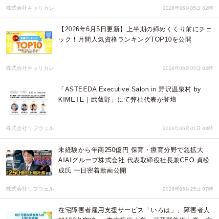
株式会社キャリカレ
2026年06月05日 02時
【2026年6月5日更新】上半期の締めくくり前にチェ
ック！月間人気資格ランキングTOP10を公開
株式会社キャリカレ
2026年06月05日 02時
「ASTEEDA Executive Salon in 野沢温泉村 by
KIMETE｜武蔵野」にて弊社代表が登壇
株式会社リブウェル
2026年06月01日 08時
未経験から年商250億円 保育・療育分野で急拡大
AIAIグループ株式会社 代表取締役社長兼CEO 貞松
成氏 一日密着動画公開
株式会社リブウェル
2026年05月25日 07時
在宅障害者雇用支援サービス「いろは」、障害者人