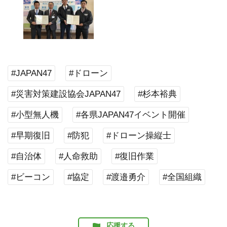
#JAPAN47
#ドローン
#災害対策建設協会JAPAN47
#杉本裕典
#小型無人機
#各県JAPAN47イベント開催
#早期復旧
#防犯
#ドローン操縦士
#自治体
#人命救助
#復旧作業
#ビーコン
#協定
#渡邉勇介
#全国組織
応援する