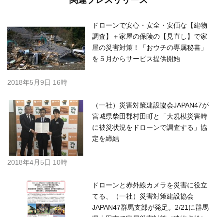
関連プレスリリース
ドローンで安心・安全・安価な【建物
調査】＋家屋の保険の【見直し】で家
屋の災害対策！「おウチの専属秘書」
を５月からサービス提供開始
2018年5月9日 16時
（一社）災害対策建設協会JAPAN47が
宮城県柴田郡村田町と「大規模災害時
に被災状況をドローンで調査する」協
定を締結
2018年4月5日 10時
ドローンと赤外線カメラを災害に役立
てる、（一社）災害対策建設協会
JAPAN47群馬支部が発足。2/21に群馬