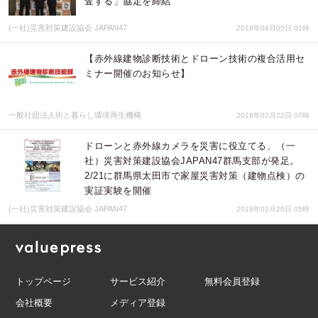
査する」協定を締結
(一社)災害対策建設協会 JAPAN47
2018年04月05日 01時
【赤外線建物診断技術とドローン技術の複合活用セ
ミナー開催のお知らせ】
一般社団法人街と暮らし環境再生機構
2018年02月22日 07時
ドローンと赤外線カメラを災害に役立てる、（一
社）災害対策建設協会JAPAN47群馬支部が発足。
2/21に群馬県太田市で家屋災害対策（建物点検）の
実証実験を開催
(一社)災害対策建設協会 JAPAN47
2018年02月20日 05時
トップページ
サービス紹介
無料会員登録
会社概要
メディア登録