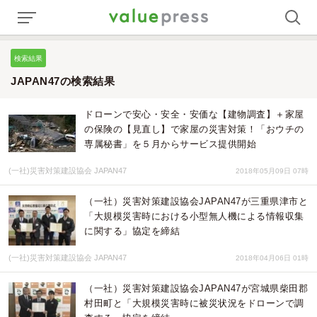
検索結果
JAPAN47の検索結果
ドローンで安心・安全・安価な【建物調査】＋家屋
の保険の【見直し】で家屋の災害対策！「おウチの
専属秘書」を５月からサービス提供開始
(一社)災害対策建設協会 JAPAN47
2018年05月09日 07時
（一社）災害対策建設協会JAPAN47が三重県津市と
「大規模災害時における小型無人機による情報収集
に関する」協定を締結
(一社)災害対策建設協会 JAPAN47
2018年04月06日 01時
（一社）災害対策建設協会JAPAN47が宮城県柴田郡
村田町と「大規模災害時に被災状況をドローンで調