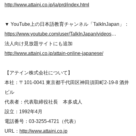
http://www.attainj.co.jp/ja/prd/index.html
▼ YouTube上の日本語教育チャンネル「TalkInJapan」：
https://www.youtube.com/user/TalkInJapan/videos?sort=dd&view=0&shelf_id=4
法人向け見放題サイトにも追加
http://www.attainj.co.jp/attain-online-japanese/
【アテイン株式会社について】
本社：〒101-0041 東京都千代田区神田須田町2-19-8 酒井
ビル
代表者：代表取締役社長 本多成人
設立：1992年4月
電話番号：03-3255-4721（代表）
URL：
http://www.attainj.co.jp