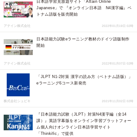
日本語学習見放題サイト「Attain Online
Japanese」で 『オンライン日本語 N4漢字編』ベ
トナム語版を販売開始
アテイン株式会社
2022年01月19日 02時
日本語能力試験eラーニング教材のドイツ語版制作
開始
アテイン株式会社
2022年01月07日 02時
「JLPT N1-2対策 漢字の読み方（ベトナム語版）」
eラーニング6コース新発売
株式会社シュビキ
2021年11月02日 02時
『日本語能力試験（JLPT）対策N4漢字編（全14
課）』英語字幕版をオンライン学習プラットフォー
ム個人向けオンライン日本語学習サイト
「Thinkific」で提供