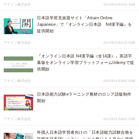
アテイン株式会社
2021年03月05日 04時
日本語学習見放題サイト「Attain Online
Japanese」で『オンライン日本語 N4漢字編』を
提供開始
アテイン株式会社
2021年02月01日 00時
『オンライン日本語 N4漢字編（全14課）』英語字
幕版をオンライン学習プラットフォームUdemyで提
供開始
アテイン株式会社
2021年01月28日 01時
日本語能力試験eラーニング教材のロシア語版制作
開始
アテイン株式会社
2021年01月04日 02時
外国人日本語学習者向けの「日本語能力試験合格を
目指す日本語レッスン」レベル毎に１１月から提供