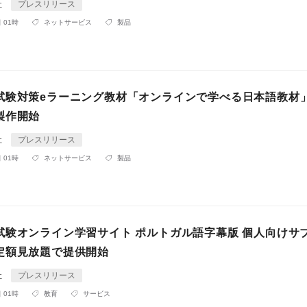
社
プレスリリース
 01時
ネットサービス
製品
試験対策eラーニング教材「オンラインで学べる日本語教材
製作開始
社
プレスリリース
 01時
ネットサービス
製品
試験オンライン学習サイト ポルトガル語字幕版 個人向けサ
定額見放題で提供開始
社
プレスリリース
 01時
教育
サービス