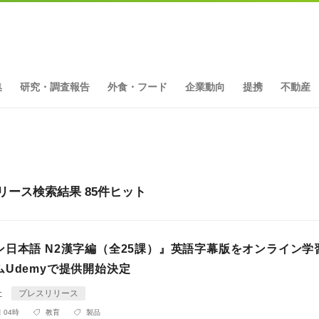
集
研究・調査報告
外食・フード
企業動向
提携
不動産
のプレスリリース検索結果 85件ヒット
ン日本語 N2漢字編（全25課）』英語字幕版をオンライン学
Udemyで提供開始決定
社
プレスリリース
 04時
教育
製品