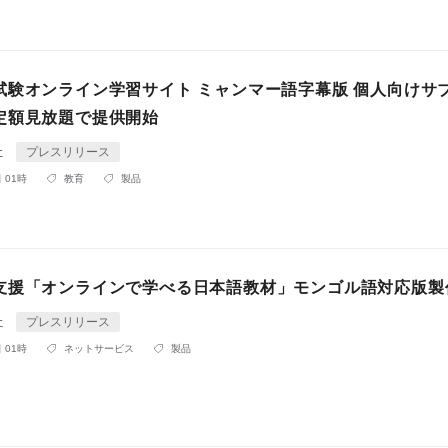
試験オンライン学習サイト ミャンマー語字幕版 個人向けサ
定額見放題で提供開始
社
プレスリリース
 01時
教育
製品
支援「オンラインで学べる日本語教材」モンゴル語対応版製
社
プレスリリース
 01時
ネットサービス
製品