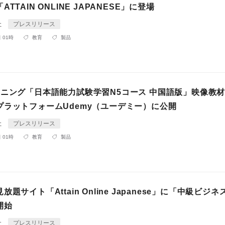
TTAIN ONLINE JAPANESE」に登場
社
プレスリリース
 01時
教育
製品
ーニング「日本語能力試験学習N5コース 中国語版」映像教
プラットフォームUdemy（ユーデミー）に公開
社
プレスリリース
 01時
教育
製品
題サイト「Attain Online Japanese」に「中級ビジ
開始
社
プレスリリース