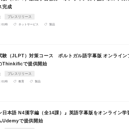
ス完成
社
プレスリリース
 01時
ネットサービス
製品
試験（JLPT）対策コース ポルトガル語字幕版 オンライン
hinkificで提供開始
社
プレスリリース
 01時
教育
製品
ン日本語 N4漢字編（全14課）』英語字幕版をオンライン学
Udemyで提供開始