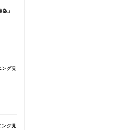
幕版」
ニング見
ニング見