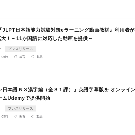
『JLPT日本語能力試験対策eラーニング動画教材』利用者
拡大！～11か国語に対応した動画を提供～
社
プレスリリース
 06時
教育
製品
ン日本語 N３漢字編（全３１課）』英語字幕版を オンライ
ムUdemyで提供開始
社
プレスリリース
 05時
教育
製品