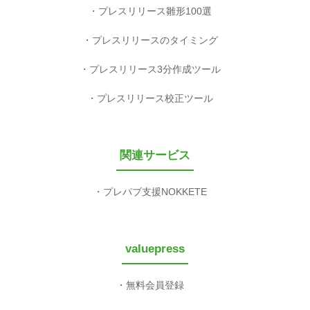
プレスリリース雛形100選
プレスリリースのタイミング
プレスリリース3分作成ツール
プレスリリース校正ツール
関連サービス
プレパブ支援NOKKETE
valuepress
無料会員登録