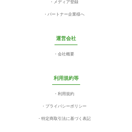
メディア登録
パートナー企業様へ
運営会社
会社概要
利用規約等
利用規約
プライバシーポリシー
特定商取引法に基づく表記