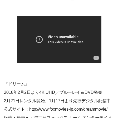
『ドリーム』
2018年2月2日より4K UHD／ブルーレイ＆DVD発売
2月21日レンタル開始、1月17日より先行デジタル配信中
公式サイト：
http://www.foxmovies-jp.com/dreammovie/
販売・発売元：20世紀フォックス ホーム エンターテイメ