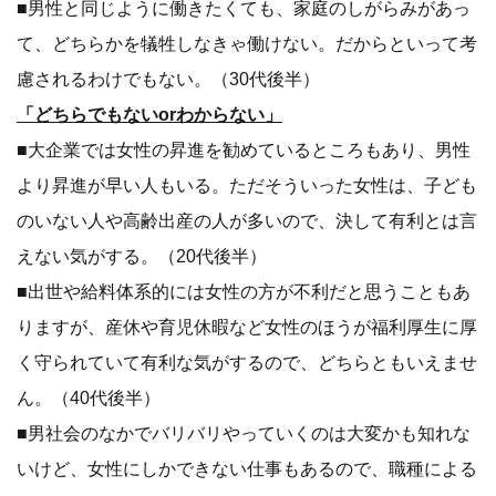
■男性と同じように働きたくても、家庭のしがらみがあっ
て、どちらかを犠牲しなきゃ働けない。だからといって考
慮されるわけでもない。（30代後半）
「どちらでもないorわからない」
■大企業では女性の昇進を勧めているところもあり、男性
より昇進が早い人もいる。ただそういった女性は、子ども
のいない人や高齢出産の人が多いので、決して有利とは言
えない気がする。（20代後半）
■出世や給料体系的には女性の方が不利だと思うこともあ
りますが、産休や育児休暇など女性のほうが福利厚生に厚
く守られていて有利な気がするので、どちらともいえませ
ん。（40代後半）
■男社会のなかでバリバリやっていくのは大変かも知れな
いけど、女性にしかできない仕事もあるので、職種による