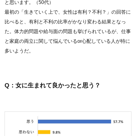
と思います。（50代）
最初の「生きていく上で、女性は有利？不利？」の回答に
比べると、有利と不利の比率がかなり変わる結果となっ
た。体力的問題や給与面の問題も挙げられているが、仕事
と家庭の両立に関して悩んでいるor心配している人が特に
多いようだ。
Q：女に生まれて良かったと思う？