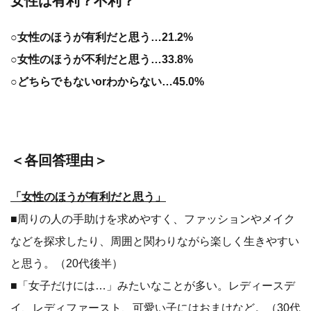
女性は有利？不利？
○女性のほうが有利だと思う…21.2%
○女性のほうが不利だと思う…33.8%
○どちらでもないorわからない…45.0%
＜各回答理由＞
「女性のほうが有利だと思う」
■周りの人の手助けを求めやすく、ファッションやメイク
などを探求したり、周囲と関わりながら楽しく生きやすい
と思う。（20代後半）
■「女子だけには…」みたいなことが多い。レディースデ
イ、レディファースト、可愛い子にはおまけなど。（30代