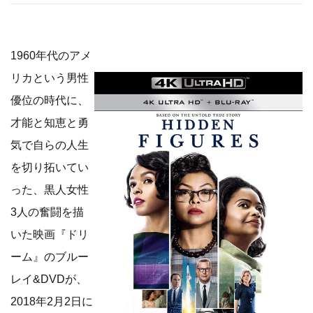
1960年代のアメ
リカという男性
優位の時代に、
才能と知恵と勇
気で自らの人生
を切り拓いてい
った、黒人女性
3人の奮闘を描
いた映画『ドリ
ーム』のブルー
レイ&DVDが、
2018年2月2日に