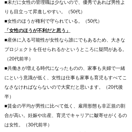
■未だに女性の管理職は少ないので、優秀であれば男性よ
りも目立って昇進しやすい。（50代）
■女性のほうが権利で守られている。（50代）
「女性のほうが不利だと思う」
■産休に入る可能性が女性なら誰にでもあるため、大きな
プロジェクトを任せられるかというところに疑問がある。
（20代前半）
■共働きが増える時代になったものの、家事も夫婦で一緒
にという意識が低く、女性は仕事も家事も育児もすべてこ
なさなければならないので大変だと思います。（20代後
半）
■賃金の平均が男性に比べて低く、雇用形態も非正規の割
合が高い。妊娠や出産、育児でキャリアに皺寄せがくるの
は女性。（30代前半）