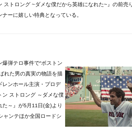
 ストロング ~ダメな僕だから英雄になれた~』の前売り
ンナーに嬉しい特典となっている。
ン爆弾テロ事件で“ボストン
呼ばれた男の真実の物語を描
ギレンホール主演・プロデ
ン ストロング ～ダメな僕
た～』が5月11日(金)より
 シャンテほか全国ロードシ