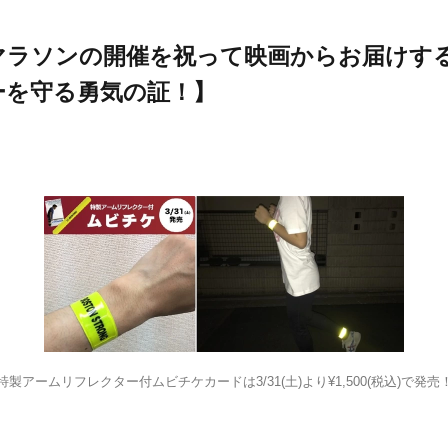
マラソンの開催を祝って映画からお届けす
ーを守る勇気の証！】
特製アームリフレクター付ムビチケカードは3/31(土)より¥1,500(税込)で発売