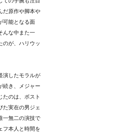
しての手腕も注目
んだ原作や脚本や
が可能となる面
そんな中また一
たのが、ハリウッ
怪演したモラルが
が続き、メジャー
じたのは、ボスト
びた実在の男ジェ
唯一無二の演技で
ェフ本人と時間を