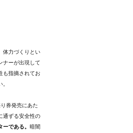
、体力づくりとい
ンナーが出現して
性も指摘されてお
い。
売り券発売にあた
に通ずる安全性の
ターである。
暗闇