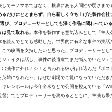
決してモノマネではなく、根底にある人間性や弱さまで
めるだけにととまらず、自ら新しく立ち上げた製作会社
に選び、プロデューサーとしても深く作品に関わってい
うは見て取れる。
本作を製作する意気込みとして「主人
本を読んでとても感動した。世界的に有名な事件の実話
、この映画を支持したいと思った。プロデューサーとし
とジェイクは話し、事件の後遺症でまだ悩んでいたジェ
。出演作に外れナシ！と言われる彼がほれ込んだ『ボスト
ら英雄になれた～』はぜひ劇場でご覧になっていただき
ギレンホールは今年全米などで公開を控えている「Wildl
監督）でもプロデューサーを務めるとともに、主演も果