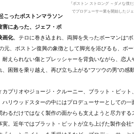
『ボストン ストロング ～ダメな僕
でプロデューサー業を開始したジ
に起こったボストンマラソン
被害にあった、ジェフ・ボ
映画化
。テロに巻き込まれ、両脚を失ったボーマンは“ボ
マの元、ボストン復興の象徴として脚光を浴びるも、ボー
。耐えられない傷とプレッシャーを背負いながら、恋人
れ、困難を乗り越え、再び立ち上がる“フツウの男”の感
ィカプリオやジョージ・クルーニー、ブラット・ピット
、ハリウッドスターの中にはプロデューサーとしての一
関わるだけではなく製作の面からも支えようと尽力する
事実。近年ではブラット・ピットが立ち上げた製作会社“