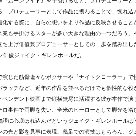
作『ムーンライト』を手掛けるなど、プロデューサーと
る。プロデューサーとして作品に携わることで、惚れ込
画化する際に、自らの想いをより作品に反映させること
ス業も手掛けるスターが多い大きな理由の一つだろう。
立ち上げ俳優兼プロデューサーとしての一歩を踏み出し
オン俳優ジェイク・ギレンホールだ。
で演じた筋骨隆々なボクサーや『ナイトクローラー』で
パラッチなど、近年の作品を並べるだけでも個性的な役
ィペンデント映画まで縦横無尽に活躍する彼が本作で演
テロ事件で両脚を失い、全米のヒーローとして脚光を浴
物語に心底ほれ込んだというジェイク・ギレンホールは
ンの光と影を見事に表現。義足での演技はもちろん、ジ