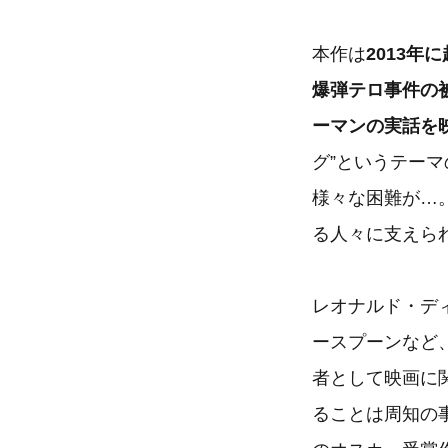
本作は
2013年
爆弾テロ事件の
ーマンの実話を
グ”というテー
様々な困難が…
る人々に支えら
レオナルド・デ
ースプーンなど
者として映画に
ることは周知の