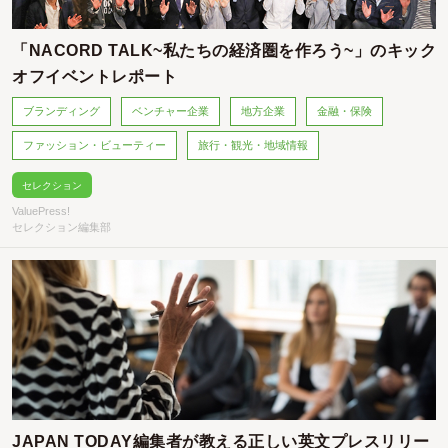
「NACORD TALK~私たちの経済圏を作ろう~」のキック
オフイベントレポート
ブランディング
ベンチャー企業
地方企業
金融・保険
ファッション・ビューティー
旅行・観光・地域情報
セレクション
ValuePress!
セレクション編集部
JAPAN TODAY編集者が教える正しい英文プレスリリー