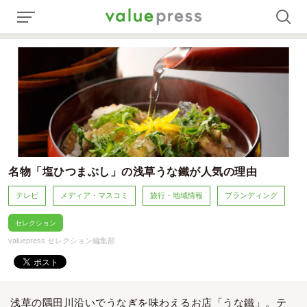
名物「塩ひつまぶし」の浅草うな鐵が人気の理由
テレビ
メディア・マスコミ
旅行・地域情報
ブランディング
セレクション
valuepress セレクション編集部
浅草の隅田川沿いでうなぎを味わえるお店「うな鐵」。テ