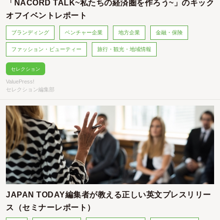
「NACORD TALK~私たちの経済圏を作ろう~」のキック
オフイベントレポート
ブランディング
ベンチャー企業
地方企業
金融・保険
ファッション・ビューティー
旅行・観光・地域情報
セレクション
ValuePress!
セレクション編集部
JAPAN TODAY編集者が教える正しい英文プレスリリー
ス（セミナーレポート）