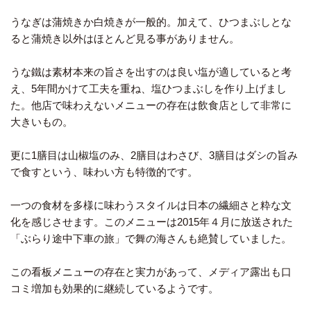
うなぎは蒲焼きか白焼きが一般的。加えて、ひつまぶしとな
ると蒲焼き以外はほとんど見る事がありません。
うな鐵は素材本来の旨さを出すのは良い塩が適していると考
え、5年間かけて工夫を重ね、塩ひつまぶしを作り上げまし
た。他店で味わえないメニューの存在は飲食店として非常に
大きいもの。
更に1膳目は山椒塩のみ、2膳目はわさび、3膳目はダシの旨み
で食すという、味わい方も特徴的です。
一つの食材を多様に味わうスタイルは日本の繊細さと粋な文
化を感じさせます。このメニューは2015年４月に放送された
「ぶらり途中下車の旅」で舞の海さんも絶賛していました。
この看板メニューの存在と実力があって、メディア露出も口
コミ増加も効果的に継続しているようです。