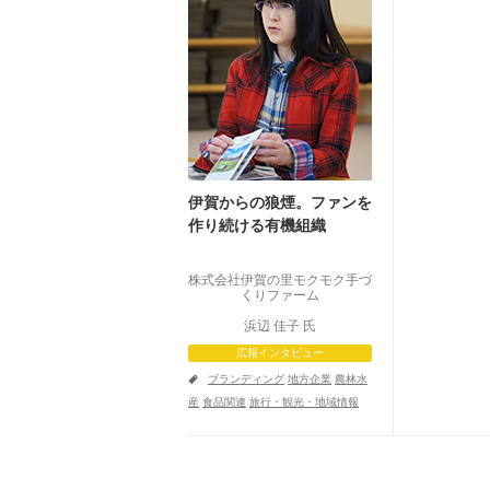
伊賀からの狼煙。ファンを
作り続ける有機組織
株式会社伊賀の里モクモク手づ
くりファーム
浜辺 佳子 氏
広報インタビュー
a
ブランディング
地方企業
農林水
産
食品関連
旅行・観光・地域情報