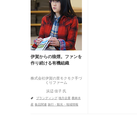
伊賀からの狼煙。ファンを
作り続ける有機組織
株式会社伊賀の里モクモク手づ
くりファーム
浜辺 佳子 氏
a
ブランディング
地方企業
農林水
産
食品関連
旅行・観光・地域情報