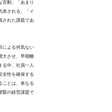
な言動」「あまり
代表される、「イ
残された課題であ
司による何気ない
増大させ、早期離
まる中、社員一人
安全性を確保する
ることは、単なる
喫緊の経営課題で