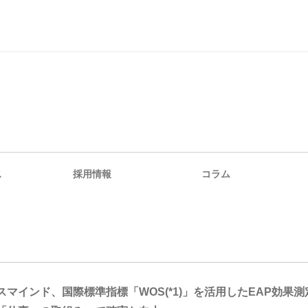
ス
採用情報
コラム
スマインド、国際標準指標「WOS(*1)」を活用したEAP効果