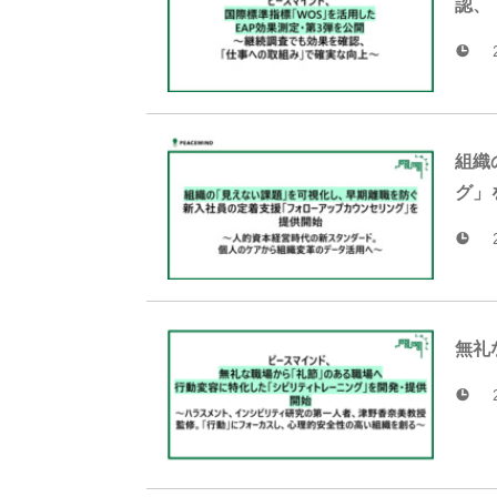
認、
組織
グ」
無礼