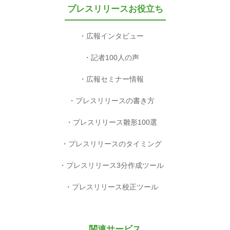
プレスリリースお役立ち
広報インタビュー
記者100人の声
広報セミナー情報
プレスリリースの書き方
プレスリリース雛形100選
プレスリリースのタイミング
プレスリリース3分作成ツール
プレスリリース校正ツール
関連サービス