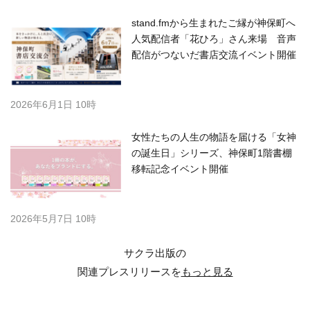
stand.fmから生まれたご縁が神保町へ
人気配信者「花ひろ」さん来場 音声
配信がつないだ書店交流イベント開催
2026年6月1日 10時
女性たちの人生の物語を届ける「女神
の誕生日」シリーズ、神保町1階書棚
移転記念イベント開催
2026年5月7日 10時
サクラ出版の
関連プレスリリースを
もっと見る