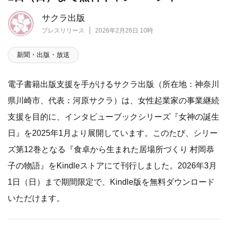
サクラ出版
プレスリリース
2026年2月26日 10時
新聞・出版・放送
電子書籍出版支援を手がけるサクラ出版（所在地：神奈川
県川崎市、代表：河原サクラ）は、女性起業家の事業継続
支援を目的に、インタビューブックシリーズ『女神の誕生
日』を2025年1月より展開しています。このたび、シリー
ズ第12巻となる『食卓から生まれた居場所づくり 村岡恭
子の物語』をKindleストアにて刊行しました。2026年3月
1日（日）まで期間限定で、Kindle版を無料ダウンロード
いただけます。