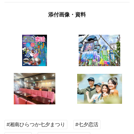
添付画像・資料
#湘南ひらつか七夕まつり
#七夕恋活