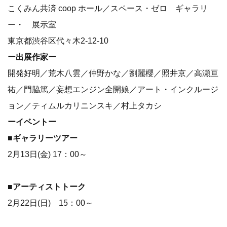
こくみん共済 coop ホール／スペース・ゼロ ギャラリ
ー・ 展示室
東京都渋谷区代々木2-12-10
ー出展作家ー
開発好明／荒木八雲／仲野かな／劉麗櫻／照井京／高瀬亘
祐／門脇篤／妄想エンジン全開娘／アート・インクルージ
ョン／ティムルカリニンスキ／村上タカシ
ーイベントー
■ギャラリーツアー
2月13日(金) 17：00～
■アーティストトーク
2月22日(日) 15：00～