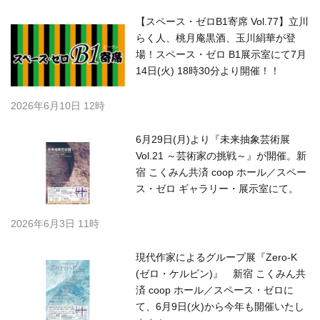
【スペース・ゼロB1寄席 Vol.77】立川
らく人、桃月庵黒酒、玉川絹華が登
場！スペース・ゼロ B1展示室にて7月
14日(火) 18時30分より開催！！
2026年6月10日 12時
6月29日(月)より『未来抽象芸術展
Vol.21 ～芸術家の挑戦～』が開催。新
宿 こくみん共済 coop ホール／スペー
ス・ゼロ ギャラリー・展示室にて。
2026年6月3日 11時
現代作家によるグループ展『Zero-K
(ゼロ・ケルビン)』 新宿 こくみん共
済 coop ホール／スペース・ゼロに
て、6月9日(火)から今年も開催いたし