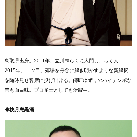
鳥取県出身。2011年、立川志らくに入門し、らく人。
2015年、二ツ目。落語を丹念に解き明かすような新解釈
を随時見せ客席に投げ掛ける。師匠ゆずりのハイテンポな
芸も面白味。プロ雀士としても活躍中。
◆桃月庵黒酒