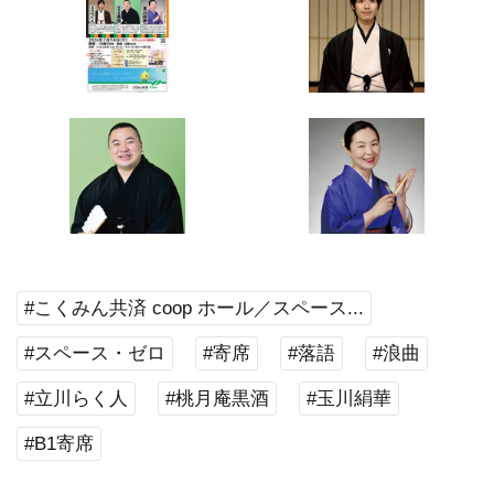
#こくみん共済 coop ホール／スペース...
#スペース・ゼロ
#寄席
#落語
#浪曲
#立川らく人
#桃月庵黒酒
#玉川絹華
#B1寄席