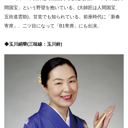
間国宝」という野望を抱いている。(大師匠は人間国宝、
五街道雲助)。甘党でも知られている。前座時代に「新春
寄席」、二ツ目になって「B1寄席」にも出演。
◆玉川絹華(三味線：玉川鈴)