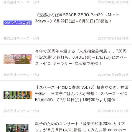
株式会社スペース・ゼロ
2025年08月04日 09時
《交感ひろば＠SPACE ZERO Part29 ～Music
3days～》8月29日(金)～8月31日(日)開催！
株式会社スペース・ゼロ
2025年07月25日 03時
今年で20周年を迎える『未来抽象芸術展 』。"20周
年記念展"と銘打ち、8月8日(金)～17日(日) にスペー
ス・ゼロ ギャラリー･展示室で開催！
株式会社スペース・ゼロ
2025年07月16日 03時
【スペース･ゼロB１寄席 Vol.73】柳家やなぎ、神田
松麻呂、三遊亭ごはんつぶが登場！ スペース・ゼロ
B1展示室にて7月14日(月) 18時30分より開催！
株式会社スペース・ゼロ
2025年06月11日 10時
親子のためのコンサート『音楽の絵本2025 カリプ
ソ』が８月５日(火)に新宿 こくみん共済 coop ホー