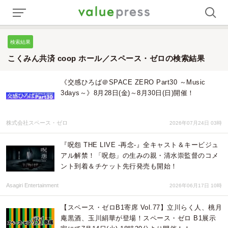
検索結果
こくみん共済 coop ホール／スペース・ゼロの検索結果
《交感ひろば＠SPACE ZERO Part30 ～Music
3days～》8月28日(金)～8月30日(日)開催！
株式会社スペース・ゼロ
2026年07月24日 03時
『呪怨 THE LIVE -再念-』全キャスト＆キービジュ
アル解禁！「呪怨」の生みの親・清水崇監督のコメ
ント到着＆チケット先行発売も開始！
Asagiri Entertainment
2026年06月17日 10時
【スペース・ゼロB1寄席 Vol.77】立川らく人、桃月
庵黒酒、玉川絹華が登場！スペース・ゼロ B1展示