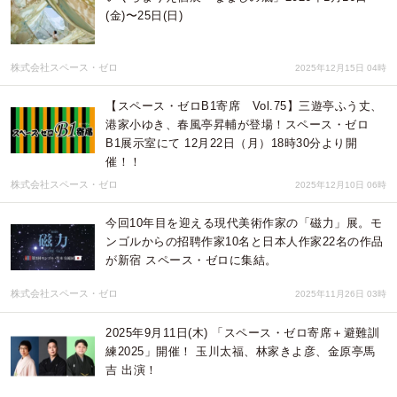
(金)〜25日(日)
株式会社スペース・ゼロ
2025年12月15日 04時
【スペース・ゼロB1寄席 Vol.75】三遊亭ふう丈、
港家小ゆき、春風亭昇輔が登場！スペース・ゼロ
B1展示室にて 12月22日（月）18時30分より開
催！！
株式会社スペース・ゼロ
2025年12月10日 06時
今回10年目を迎える現代美術作家の「磁力」展。モ
ンゴルからの招聘作家10名と日本人作家22名の作品
が新宿 スペース・ゼロに集結。
株式会社スペース・ゼロ
2025年11月26日 03時
2025年9月11日(木) 「スペース・ゼロ寄席＋避難訓
練2025」開催！ 玉川太福、林家きよ彦、金原亭馬
吉 出演！