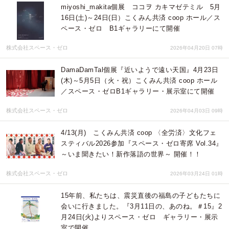
miyoshi_makita個展 ココヲ カキマゼテミル 5月
16日(土)～24日(日）こくみん共済 coop ホール／ス
ペース・ゼロ B1ギャラリーにて開催
株式会社スペース・ゼロ
2026年04月20日 07時
DamaDamTal個展『近いようで遠い天国』4月23日
(木)～5月5日（火・祝）こくみん共済 coop ホール
／スペース・ゼロB1ギャラリー・展示室にて開催
株式会社スペース・ゼロ
2026年04月03日 09時
4/13(月) こくみん共済 coop 〈全労済〉文化フェ
スティバル2026参加『スペース・ゼロ寄席 Vol.34』
～いま聞きたい！新作落語の世界～ 開催！！
株式会社スペース・ゼロ
2026年03月24日 01時
15年前、私たちは、震災直後の福島の子どもたちに
会いに行きました。『3月11日の、あのね。＃15』2
月24日(火)よりスペース・ゼロ ギャラリー・展示
室で開催。