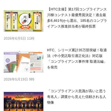
【HTC主催】第17回コンプライアンス
川柳コンテスト最優秀賞決定！過去最
多8,461句から選出、185名のコンプラ
イアンス推進担当者が最終投票
2026年6月5日 11時
HTC、シリーズ累計35万部突破！取適
法（中小受託取引適正化法）対応版
「コンプライアンス事件簿 取適法編」
を発売
2026年5月19日 9時
「コンプライアンス意識が高いと思う
有名人」調査から見えた信頼される人
物像