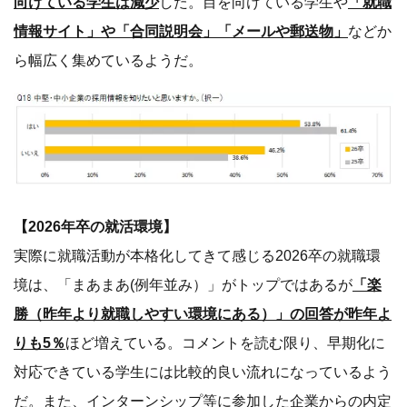
向けている学生は減少
した。目を向けている学生や
「就職
情報サイト」や「合同説明会」「メールや郵送物」
などか
ら幅広く集めているようだ。
【2026年卒の就活環境】
実際に就職活動が本格化してきて感じる2026卒の就職環
境は、「まあまあ(例年並み）」がトップではあるが
「楽
勝（昨年より就職しやすい環境にある）」の回答が昨年よ
りも5％
ほど増えている。コメントを読む限り、早期化に
対応できている学生には比較的良い流れになっているよう
だ。また、インターンシップ等に参加した企業からの内定