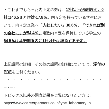
・これまでもらった内々定の数は、
1社以上が5割超え。0
社は46.5％と昨対-17.8％。
内々定を持っている学生にお
いて、内々定企業へ
「入社したい」38.6％、「できれば別
の会社に」が54.4％。
複数内々定を保持している学生の
64.5％は承諾期限内に1社以外は辞退する予定。
上記設問の詳細・その他の設問の詳細については、
添付の
PDF
をご覧ください。
─・─・─・─・─・─・─・─・─・─・─・─・─・─・─・
─・─・
トピックス以外の調査結果をご覧になりたい方は、
https://www.careerpartners.co.jp/type_laboratory_news/enquete/