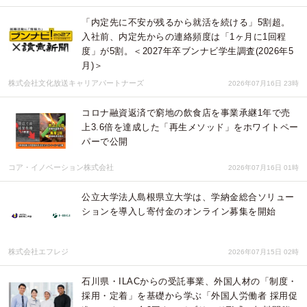
「内定先に不安が残るから就活を続ける」5割超。
入社前、内定先からの連絡頻度は「1ヶ月に1回程
度」が5割。＜2027年卒ブンナビ学生調査(2026年5
月)＞
株式会社文化放送キャリアパートナーズ
2026年07月16日 23時
コロナ融資返済で窮地の飲食店を事業承継1年で売
上3.6倍を達成した「再生メソッド」をホワイトペー
パーで公開
コア・イノベーション株式会社
2026年07月16日 01時
公立大学法人島根県立大学は、学納金総合ソリュー
ションを導入し寄付金のオンライン募集を開始
株式会社エフレジ
2026年07月15日 02時
石川県・ILACからの受託事業、外国人材の「制度・
採用・定着」を基礎から学ぶ「外国人労働者 採用促