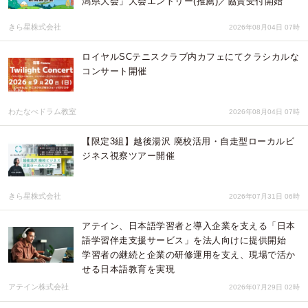
潟県大会」大会エントリー(推薦)／協賛受付開始
きら星株式会社
2026年08月04日 07時
ロイヤルSCテニスクラブ内カフェにてクラシカルな
コンサート開催
わたなべドラム教室
2026年08月04日 07時
【限定3組】越後湯沢 廃校活用・自走型ローカルビ
ジネス視察ツアー開催
きら星株式会社
2026年07月31日 06時
アテイン、日本語学習者と導入企業を支える「日本
語学習伴走支援サービス」を法人向けに提供開始
学習者の継続と企業の研修運用を支え、現場で活か
せる日本語教育を実現
アテイン株式会社
2026年07月29日 02時