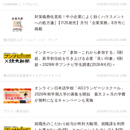
CodeNate-こうでねーと-
2026年07月22日 01時
対策義務化直前！中小企業によく効くハラスメント
への処方箋│【7/25発売】月刊『企業実務』8月号に
掲載
株式会社エヌ・ジェイ・ハイ・テック
2026年07月22日 00時
インターンシップ「参加～これから参加する」5割
超。新卒初任給を引き上げる企業「良い印象」6割
超＜2028年卒ブンナビ学生調査(2026年6月)＞
株式会社文化放送キャリアパートナーズ
2026年07月21日 23時
オンライン日本語学校「AOJランゲージスクール」
2026年秋学期入学の募集を開始 最大２ヶ月の学費
が無料になるキャンペーンも実施
アテイン株式会社
2026年07月21日 02時
就職先のこだわり給与が昨対大幅増。就職課を利用
した事がない約4割、エージェントを少しでも利用