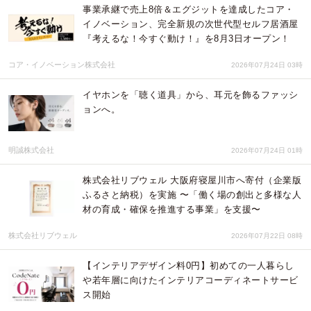
事業承継で売上8倍＆エグジットを達成したコア・
イノベーション、完全新規の次世代型セルフ居酒屋
『考えるな！今すぐ動け！』を8月3日オープン！
コア・イノベーション株式会社
2026年07月24日 03時
イヤホンを「聴く道具」から、耳元を飾るファッシ
ョンへ。
明誠株式会社
2026年07月24日 01時
株式会社リブウェル 大阪府寝屋川市へ寄付（企業版
ふるさと納税）を実施 〜「働く場の創出と多様な人
材の育成・確保を推進する事業」を支援〜
株式会社リブウェル
2026年07月22日 08時
【インテリアデザイン料0円】初めての一人暮らし
や若年層に向けたインテリアコーディネートサービ
ス開始