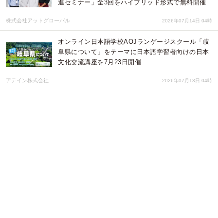
進セミナー」全3回をハイブリッド形式で無料開催
株式会社アットグローバル
2026年07月14日 04時
オンライン日本語学校AOJランゲージスクール「岐
阜県について」をテーマに日本語学習者向けの日本
文化交流講座を7月23日開催
アテイン株式会社
2026年07月13日 04時
現代書林新刊『製造業のための成果が上がるシステ
ム導入の進め方』7月10日発売！
株式会社現代書林
2026年07月09日 02時
就職活動ではなくイギリス留学を選んだ20歳の私を
独特なタッチで綴ったKindle電子書籍『あの日、諦
めなかった私へー20歳からの海外バレエ』を出版。
love books
2026年07月08日 15時