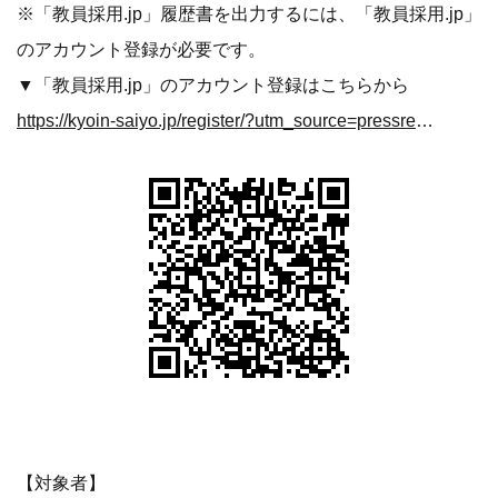
※「教員採用.jp」履歴書を出力するには、「教員採用.jp」
のアカウント登録が必要です。
▼「教員採用.jp」のアカウント登録はこちらから
https://kyoin-saiyo.jp/register/?utm_source=pressrelease&utm_medium=pressrelease&utm_campaign=event_expo_fukuoka20241123&utm_content=pr20241016va
【対象者】