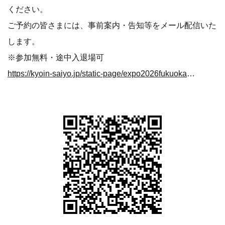
ください。
ご予約の皆さまには、事前案内・告知等をメール配信いた
します。
※参加無料・途中入退場可
https://kyoin-saiyo.jp/static-page/expo2026fukuoka/?utm_source=pressrelease&utm_medium=pressrelease&utm_campaign=event_expo_fukuoka20241123&utm_content=pr20241016va