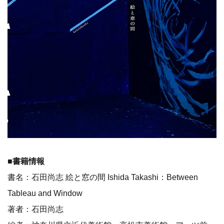
■書籍情報
書名：石田尚志 絵と窓の間 Ishida Takashi：Between
Tableau and Window
著者：石田尚志