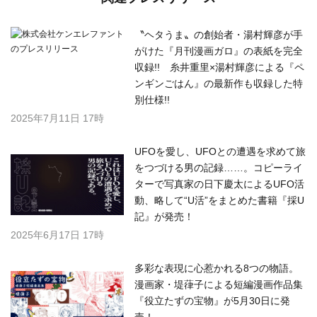
〝ヘタうま〟の創始者・湯村輝彦が手
がけた『月刊漫画ガロ』の表紙を完全
収録!! 糸井重里×湯村輝彦による『ペ
ンギンごはん』の最新作も収録した特
別仕様!!
2025年7月11日 17時
UFOを愛し、UFOとの遭遇を求めて旅
をつづける男の記録……。コピーライ
ターで写真家の日下慶太によるUFO活
動、略して“U活”をまとめた書籍『採U
記』が発売！
2025年6月17日 17時
多彩な表現に心惹かれる8つの物語。
漫画家・堤葎子による短編漫画作品集
『役立たずの宝物』が5月30日に発