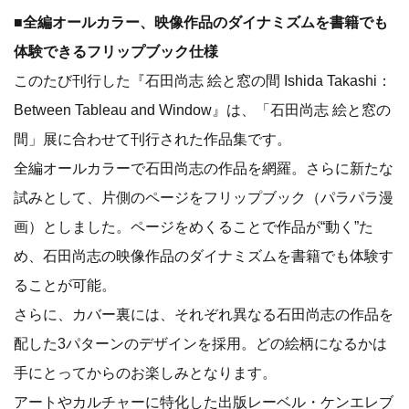
■全編オールカラー、映像作品のダイナミズムを書籍でも
体験できるフリップブック仕様
このたび刊行した『石田尚志 絵と窓の間 Ishida Takashi：
Between Tableau and Window』は、「石田尚志 絵と窓の
間」展に合わせて刊行された作品集です。
全編オールカラーで石田尚志の作品を網羅。さらに新たな
試みとして、片側のページをフリップブック（パラパラ漫
画）としました。ページをめくることで作品が“動く”た
め、石田尚志の映像作品のダイナミズムを書籍でも体験す
ることが可能。
さらに、カバー裏には、それぞれ異なる石田尚志の作品を
配した3パターンのデザインを採用。どの絵柄になるかは
手にとってからのお楽しみとなります。
アートやカルチャーに特化した出版レーベル・ケンエレブ