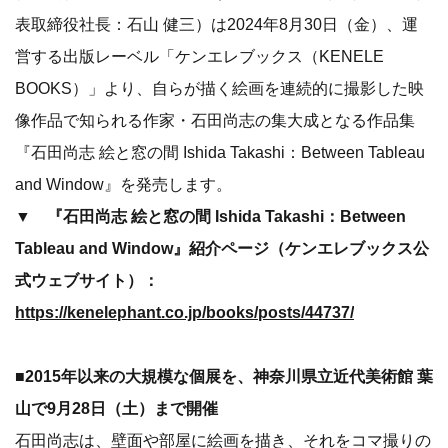
表取締役社長：石山 健三）は2024年8月30日（金）、運
営する出版レーベル「ケンエレブックス（KENELE
BOOKS）」より、自らが描く絵画を連続的に撮影した映
像作品で知られる作家・石田尚志の集大成となる作品集
『石田尚志 絵と窓の間 Ishida Takashi：Between Tableau
and Window』を発売します。
▼ 『石田尚志 絵と窓の間 Ishida Takashi：Between
Tableau and Window』紹介ページ（ケンエレブックス公
式ウェブサイト）：
https://kenelephant.co.jp/books/posts/44737/
■2015年以来の大規模な個展を、神奈川県立近代美術館 葉
山で9月28日（土）まで開催
石田尚志は、壁面や部屋に絵画を描き、それをコマ撮りの