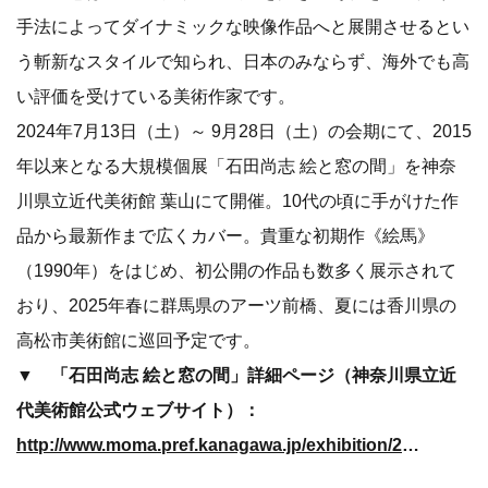
手法によってダイナミックな映像作品へと展開させるとい
う斬新なスタイルで知られ、日本のみならず、海外でも高
い評価を受けている美術作家です。
2024年7月13日（土）～ 9月28日（土）の会期にて、2015
年以来となる大規模個展「石田尚志 絵と窓の間」を神奈
川県立近代美術館 葉山にて開催。10代の頃に手がけた作
品から最新作まで広くカバー。貴重な初期作《絵馬》
（1990年）をはじめ、初公開の作品も数多く展示されて
おり、2025年春に群馬県のアーツ前橋、夏には香川県の
高松市美術館に巡回予定です。
▼ 「石田尚志 絵と窓の間」詳細ページ（神奈川県立近
代美術館公式ウェブサイト）：
http://www.moma.pref.kanagawa.jp/exhibition/2024-ishida-takashi