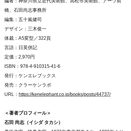
編者：神奈川県立近代美術館、高松市美術館、アーツ前
橋、石田尚志事務所
編集：五十嵐健司
デザイン：三木俊一
体裁：A5変型／322頁
言語：日英併記
定価：2,970円
ISBN：978-4-910315-41-6
発行：ケンエレブックス
発売：クラーケンラボ
URL：
https://kenelephant.co.jp/books/posts/44737/
＜著者プロフィール＞
石田 尚志（イシダ タカシ）