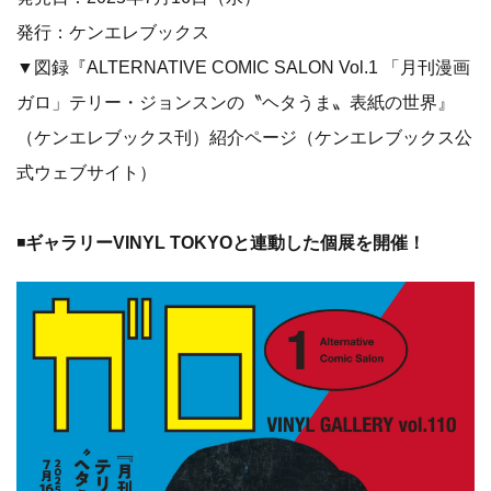
＜個展概要＞
VINYL GALLERY vol.110
Alternative Comic Salon ser.1
月刊漫画ガロ 〜湯村輝彦のヘタうま表紙の世界〜
会期：2025年7月16日(水) 〜 2025年7月31日(木)
開廊時間：平日・土曜 8:00 ~ 22:00 / 日曜・祝日 8:00 ~
21:00
会場：JR東京駅構内 グランスタ東京 1F VINYL内「VINYL
GALLERY」
個展ページ：
https://kenelephant.co.jp/vinyl/posts/60312/