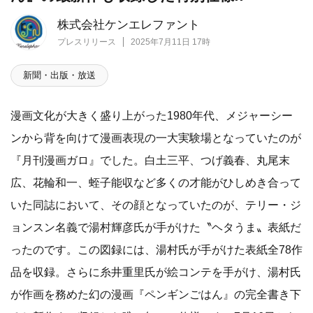
株式会社ケンエレファント
プレスリリース
2025年7月11日 17時
新聞・出版・放送
漫画文化が大きく盛り上がった1980年代、メジャーシー
ンから背を向けて漫画表現の一大実験場となっていたのが
『月刊漫画ガロ』でした。白土三平、つげ義春、丸尾末
広、花輪和一、蛭子能収など多くの才能がひしめき合って
いた同誌において、その顔となっていたのが、テリー・ジ
ョンスン名義で湯村輝彦氏が手がけた〝ヘタうま〟表紙だ
ったのです。この図録には、湯村氏が手がけた表紙全78作
品を収録。さらに糸井重里氏が絵コンテを手がけ、湯村氏
が作画を務めた幻の漫画『ペンギンごはん』の完全書き下