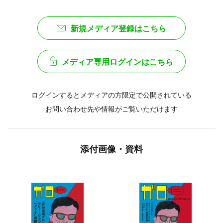
#ガロ
#湯村輝彦
#糸井重里
#ほぼ日
応援する