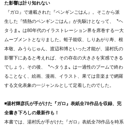
た影響は計り知れない
『ガロ』で連載された『ペンギンごはん』。そこから派
生した『情熱のペンギンごはん』が先駆けとなって、〝ヘ
タうま〟は80年代のイラストレーション界を席巻する一大
ムーブメントとなりました。蛭子能収、しりあがり寿、根
本敬、みうらじゅん、渡辺和博といった才能が、湯村氏の
影響下にあると考えれば、その存在の大きさを実感できる
でしょう。その後、〝ヘタうま〟は一過性のブームで終わ
ることなく、絵画、漫画、イラスト、果ては音楽まで網羅
する文化表象の一ジャンルとして定着したのでした。
◾️湯村輝彦氏が手がけた『ガロ』表紙全78作品を収録、完
全書き下ろしの最新作も！
本書では、湯村氏が手がけた『ガロ』表紙全78作品を時系