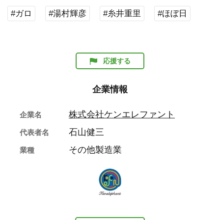
UFOを愛し、UFOとの遭遇を求めて旅
をつづける男の記録……。コピーライ
ターで写真家の日下慶太によるUFO活
動、略して“U活”をまとめた書籍『採U
記』が発売！
2025年6月17日 17時
多彩な表現に心惹かれる8つの物語。
漫画家・堤葎子による短編漫画作品集
『役立たずの宝物』が5月30日に発
売！
2025年5月28日 17時
JR御茶ノ水駅「エキュートエディショ
ン御茶ノ水」にケンエレファントのラ
インナップを網羅した新業態の旗艦ス
トア「ケンエレブンシツ」がオープ