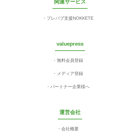
特定商取引法に基づく表記
COPYRIGHT 2003-2026 valuepress CO,LTD. ALL RIGHT RESERVED.
This site is protected by reCAPTCHA and the Google
Privacy Policy
and
Terms of Service
apply.