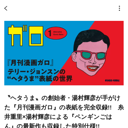
〝ヘタうま〟の創始者・湯村輝彦が手がけ
た『月刊漫画ガロ』の表紙を完全収録!! 糸
井重里×湯村輝彦による『ペンギンごは
ん』の最新作も収録した特別仕様!!