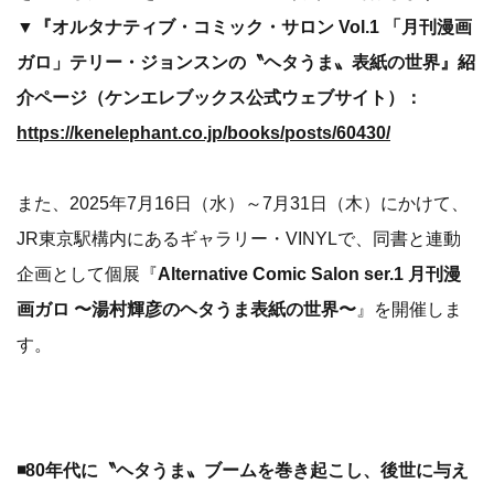
▼『オルタナティブ・コミック・サロン Vol.1 「月刊漫画
ガロ」テリー・ジョンスンの〝ヘタうま〟表紙の世界』紹
介ページ（ケンエレブックス公式ウェブサイト）：
https://kenelephant.co.jp/books/posts/60430/
また、2025年7月16日（水）～7月31日（木）にかけて、
JR東京駅構内にあるギャラリー・VINYLで、同書と連動
企画として個展『
Alternative Comic Salon ser.1 月刊漫
画ガロ 〜湯村輝彦のヘタうま表紙の世界〜
』を開催しま
す。
◾️80年代に〝ヘタうま〟ブームを巻き起こし、後世に与え