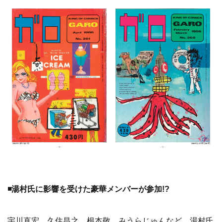
◾️
『オルタナティブ・コミック・サロン Vol.1 「月刊漫画
ガロ」テリー・ジョンスンの〝ヘタうま〟表紙の世界』概
要
書名：オルタナティブ・コミック・サロン Vol.1 『月刊漫
画ガロ』テリー・ジョンスンの〝ヘタうま〟表紙の世界
著者：湯村輝彦
体裁：B5判型／カラー／96ページ
定価：3,300円（税込）
発売日：2025年7月16日（水）
発行：ケンエレブックス
▼図録『ALTERNATIVE COMIC SALON Vol.1 「月刊漫画
ガロ」テリー・ジョンスンの〝ヘタうま〟表紙の世界』
（ケンエレブックス刊）紹介ページ（ケンエレブックス公