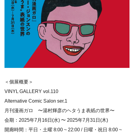
1964年～2002年に駆けて、日本のサブカルチャー、アー
トシーンを牽引していた伝説的漫画雑誌「ガロ」。
その表紙を飾ったのがイラスト界のレジェンド〝ヘタう
ま〟第一人者の湯村輝彦！
VINYL GALLERYでは「月刊漫画ガロ」をテーマとした記
念すべき第１回にKING OF“HETAUMA”の世界を展示いた
します！
※展示販売最終日7月31日(木)は19:00にてクローズいたし
ます。
※当面の間、上記時間にて開廊しています。
※会期や開廊時間は変更になる場合がございます。