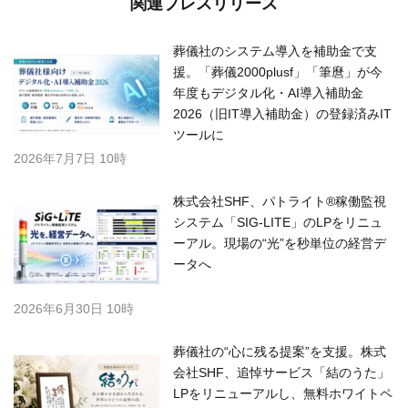
関連プレスリリース
葬儀社のシステム導入を補助金で支
援。「葬儀2000plusf」「筆麿」が今
年度もデジタル化・AI導入補助金
2026（旧IT導入補助金）の登録済みIT
ツールに
2026年7月7日 10時
株式会社SHF、パトライト®稼働監視
システム「SIG-LITE」のLPをリニュ
ーアル。現場の“光”を秒単位の経営デ
ータへ
2026年6月30日 10時
葬儀社の“心に残る提案”を支援。株式
会社SHF、追悼サービス「結のうた」
LPをリニューアルし、無料ホワイトペ