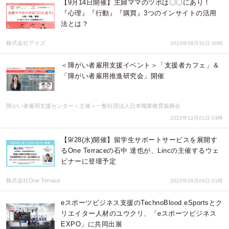
【9月14日開催】主婦ママのツボは〇〇にあり！
『心理』『行動』『購買』3つのインサイトの活用
法とは？
株式会社アイズ
2023年08月31日 00時
＜障がい者雇用支援イベント＞「支援者カフェ」＆
「障がい者雇用推進研究会」開催
障がい者雇用支援センター＜主催＞一般社団法人日本職業教育振興会
2022年12月01日 03時
【9/28(水)開催】留学生サポートサービスを展開す
るOne Terraceの石中 達也が、Lincの主催するウェ
ビナーに登壇予定
株式会社One Terrace
2022年09月06日 01時
eスポーツビジネス支援のTechnoBlood eSportsとク
リエイター人材のユウクリ、「eスポーツビジネス
EXPO」に共同出展