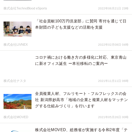
株式会社TechnoBlood eSports
2022年06月21日 23時
「社会貢献100万円倶楽部」に賛同 寄付を通じて日
本財団の子ども支援などの活動を支援
株式会社LIVNEX
2022年02月08日 04時
コロナ禍における働き⽅の多様化に対応、東京⻘⼭
に新オフィス誕⽣ ー本社移転のご案内ー
株式会社ナスタ
2021年11月11日 06時
全員複業人材、フルリモート・フルフレックスの会
社 新潟県妙高市「地域の企業と複業人材をマッチン
グする仕組みづくり」を行います
株式会社MOVED
2021年05月26日 00時
株式会社MOVED、総務省が実施する令和2年度「テ