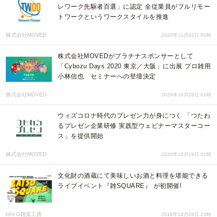
レワーク先駆者百選」に認定 全従業員がフルリモー
トワークというワークスタイルを推進
株式会社MOVED
2020年11月02日 00時
株式会社MOVEDがプラチナスポンサーとして
「Cybozu Days 2020 東京／大阪」に出展 プロ雑用
小林信也 セミナーへの登壇決定
株式会社MOVED
2020年10月28日 01時
ウィズコロナ時代のプレゼン力が身につく 「つたわ
るプレゼン企業研修 実践型ウェビナーマスターコー
ス」を提供開始
株式会社MOVED
2020年10月19日 01時
文化財の酒蔵にて美味しいお酒と料理を堪能できる
ライブイベント『雑SQUARE』 が初開催!
Ishi-G雑楽工房
2018年10月26日 23時