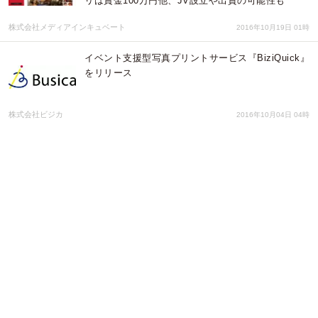
リは賞金100万円他、JV設立や出資の可能性も
株式会社メディアインキュベート
2016年10月19日 01時
イベント支援型写真プリントサービス『BiziQuick』
をリリース
株式会社ビジカ
2016年10月04日 04時
【メディアの最新重要トレンドを動画配信】メディ
アの立ち上げ、運用、イベント支援を行うメディア
インキュベートが「FRESH! by AbemaTV」で番組
を開設。
株式会社メディアインキュベート
2016年08月20日 01時
「パン・オブ・ザ・イヤー２０１４」 パンマニアが
今年最も注目したパン１０種を決定！パンスタ発表
アイアンドティーコンサルティング有限会社
2014年12月10日 04時