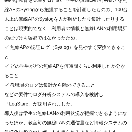
線APのSyslogから把握することを計画したものの、100台
以上の無線APのSyslogを人が解析したり集計したりする
ことは現実的でなく、利用者の情報と無線LANの利用場所
の紐づけも容易ではなかったため、
✓ 無線APの認証ログ（Syslog）を見やすく変換できるこ
と​
✓ どの学生がどの無線APを何時間くらい利用したか分か
ること​
✓ 教職員のログは集計から除外できること​
などの要件でログ分析システムの導入を検討し
「LogStare」が採用されました。
導入後は学生の無線LANの利用状況が把握できるようにな
ったほか、教室毎の無線LANの通信量など情報システムの
最適化に役立つレポートも得られるようになりました。​