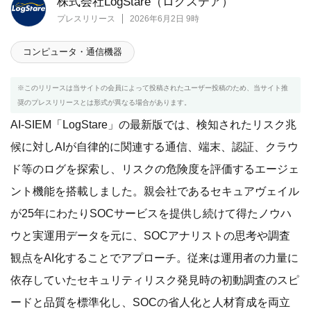
株式会社LogStare（ログステア）
プレスリリース
2026年6月2日 9時
コンピュータ・通信機器
※このリリースは当サイトの会員によって投稿されたユーザー投稿のため、当サイト推
奨のプレスリリースとは形式が異なる場合があります。
AI-SIEM「LogStare」の最新版では、検知されたリスク兆
候に対しAIが自律的に関連する通信、端末、認証、クラウ
ド等のログを探索し、リスクの危険度を評価するエージェ
ント機能を搭載しました。親会社であるセキュアヴェイル
が25年にわたりSOCサービスを提供し続けて得たノウハ
ウと実運用データを元に、SOCアナリストの思考や調査
観点をAI化することでアプローチ。従来は運用者の力量に
依存していたセキュリティリスク発見時の初動調査のスピ
ードと品質を標準化し、SOCの省人化と人材育成を両立