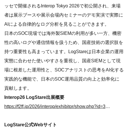
ッセで開催されるInterop Tokyo 2026で初公開され、来場
者は展示ブースや展示会場内セミナーのデモ実演で実際に
AIによる自律的なログ分析を見ることができます。
日本のSOC現場では海外製SIEMの利用が多い一方、機密
性の高いログや通信情報を扱うため、国産技術の選択肢を
持つ重要性も高まっています。LogStareは日本企業の運用
実態に合わせた使いやすさを重視し、国産SIEMとして現
場に根差した運用性と、SOCアナリストの思考をAI化する
実践的な機能で、日本のSOC運用品質の向上と効率化に
貢献します。
Interop26 LogStare出展概要
https://f2ff.jp/2026/interop/exhibitor/show.php?id=3533&lang=ja
LogStare公式Webサイト