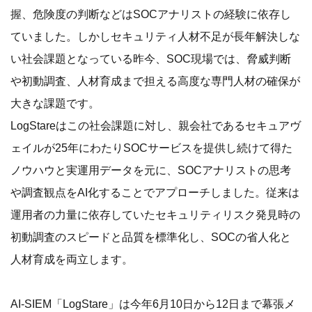
握、危険度の判断などはSOCアナリストの経験に依存し
ていました。しかしセキュリティ人材不足が長年解決しな
い社会課題となっている昨今、SOC現場では、脅威判断
や初動調査、人材育成まで担える高度な専門人材の確保が
大きな課題です。
LogStareはこの社会課題に対し、親会社であるセキュアヴ
ェイルが25年にわたりSOCサービスを提供し続けて得た
ノウハウと実運用データを元に、SOCアナリストの思考
や調査観点をAI化することでアプローチしました。従来は
運用者の力量に依存していたセキュリティリスク発見時の
初動調査のスピードと品質を標準化し、SOCの省人化と
人材育成を両立します。
AI-SIEM「LogStare」は今年6月10日から12日まで幕張メ