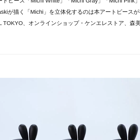
ース「Michi White」「Michi Gray」「Michi P
Haskiが描く「Michi」を立体化するのは本アートピー
YL TOKYO、オンラインショップ・ケンエレストア、森