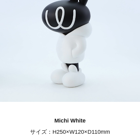
Michi White
サイズ：H250×W120×D110mm