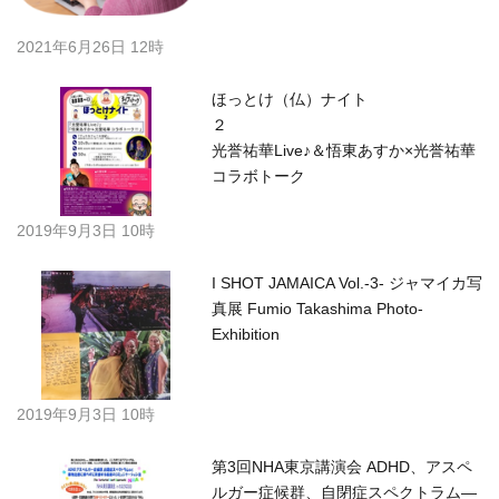
2021年6月26日 12時
ほっとけ（仏）ナイト
光誉祐華Live♪＆悟東あすか×光誉祐華
コラボトーク
2019年9月3日 10時
I SHOT JAMAICA Vol.-3- ジャマイカ写
真展 Fumio Takashima Photo-
Exhibition
2019年9月3日 10時
第3回NHA東京講演会 ADHD、アスペ
ルガー症候群、自閉症スペクトラム―