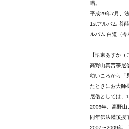
唱。
平成29年7月
1stアルバム 菩薩
ルバム 白道（令
【悟東あすか（
高野山真言宗尼
幼いころから「
たときにお大師
尼僧としては、
2006年、高野
同年伝法灌頂授
2007〜200