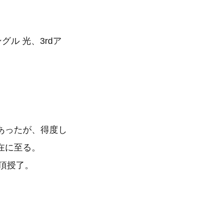
シングル 光、3rdア
あったが、得度し
在に至る。
頂授了。