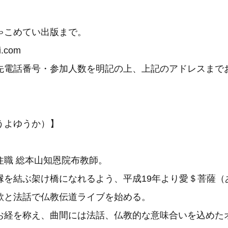
ゃこめてい出版まで。
i.com
先電話番号・参加人数を明記の上、上記のアドレスまで
うよゆうか）】
住職 総本山知恩院布教師。
縁を結ぶ架け橋になれるよう、平成19年より愛＄菩薩（
歌と法話で仏教伝道ライブを始める。
お経を称え、曲間には法話、仏教的な意味合いを込めた