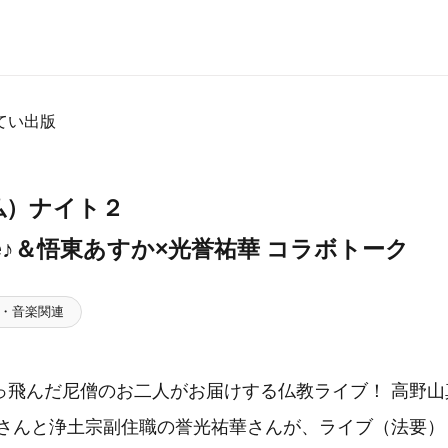
てい出版
とけ（仏）ナイ
ve♪＆悟東あすか×光誉祐華 コラボトーク
・音楽関連
っ飛んだ尼僧のお二人がお届けする仏教ライブ！ 高野山
かさんと浄土宗副住職の誉光祐華さんが、ライブ（法要）