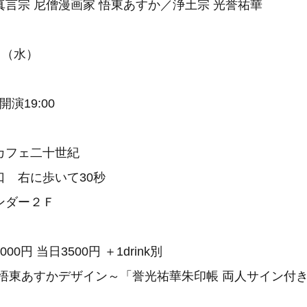
言宗 尼僧漫画家 悟東あすか／浄土宗 光誉祐華
日（水）
開演19:00
カフェ二十世紀
口 右に歩いて30秒
ンダー２Ｆ
0円 当日3500円 ＋1drink別
～悟東あすかデザイン～「誉光祐華朱印帳 両人サイン付