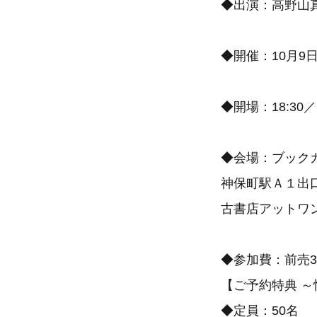
◆出演：高野山真
◆開催：10月9
◆開場：18:30／
◆会場：ブック
神保町駅Ａ１出
古書店アットワ
◆参加費：前売300
【ご予約特典 
◆定員：50名