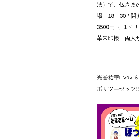
法）で、仏さまの
場：18：30 /
3500円（+1
華朱印帳 両人
光誉祐華Live
ボサツ―セッツ!