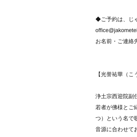
◆ご予約は、じ
office@jakomete
お名前・ご連絡
【光誉祐華（こ
浄土宗西迎院副
若者が佛様とご
つ）という名で
音源に合わせて