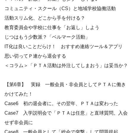
コミュニティ・スクール（CS）と地域学校協働活動
活動スリム化、どこから手を付ける？
教育委員会や学校に仕事を「お返し」しよう
じつはもう少数派？「ベルマーク活動」
IT化は良いことだらけ！ おすすめ連絡ツール＆アプリ
思い切ってＰ連から退会する
＜コラム＞「ＰＴＡ活動は外注してしまおう」は妥当か？
【第6章】 実録 一般会員・非会員としてＰＴＡに働き
かけてみた！
Case6 初の退会者に。その翌年、ＰＴＡは変わった
Case7 入学説明会で「ＰＴＡは任意」と直球質問。入会
せず非会員に
Case8 一般会員として「総会で突撃」して問題提起