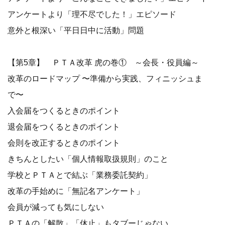
アンケートより「理不尽でした！」エピソード
意外と根深い「平日日中に活動」問題
【第5章】 ＰＴＡ改革 虎の巻① ～会長・役員編～
改革のロードマップ 〜準備から実践、フィニッシュま
で〜
入会届をつくるときのポイント
退会届をつくるときのポイント
会則を改正するときのポイント
きちんとしたい「個人情報取扱規則」のこと
学校とＰＴＡとで結ぶ「業務委託契約」
改革の手始めに「無記名アンケート」
会員が減っても気にしない
ＰＴＡの「解散」「休止」もタブーじゃない