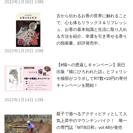
2022年1月28日 13時
古から伝わるお香の世界に触れること
で、心も体もリラックス＆リフレッシ
ュ。お香の基本知識と生活に取り入れ
る方法を紹介。幸運を引き寄せる香り
の指南書。好評発売中。
2022年1月25日 10時
【#猫への恩返しキャンペーン】辰巳
出版『猫にひろわれた話』とフェリシ
モ猫部がコラボしてRT数×10円の寄付
キャンペーンを開始！
2022年1月14日 12時
親子で遊べるアクティビティとして人
気上昇中のマウンテンバイク！ 唯一
の専門誌『MTB日和』vol.48が発売