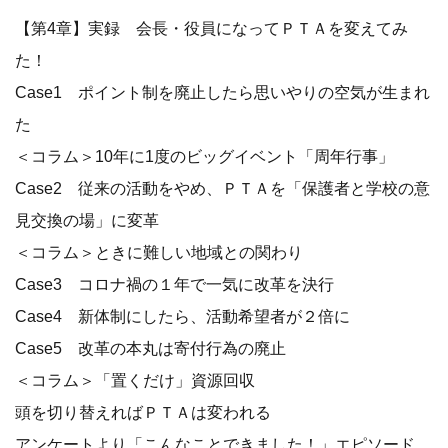
【第4章】実録 会長・役員になってＰＴＡを変えてみ
た！
Case1 ポイント制を廃止したら思いやりの空気が生まれ
た
＜コラム＞10年に1度のビッグイベント「周年行事」
Case2 従来の活動をやめ、ＰＴＡを「保護者と学校の意
見交換の場」に変革
＜コラム＞ときに難しい地域との関わり
Case3 コロナ禍の１年で一気に改革を決行
Case4 新体制にしたら、活動希望者が２倍に
Case5 改革の本丸は寄付行為の廃止
＜コラム＞「置くだけ」資源回収
頭を切り替えればＰＴＡは変われる
アンケートより「こんなことできました！」エピソード