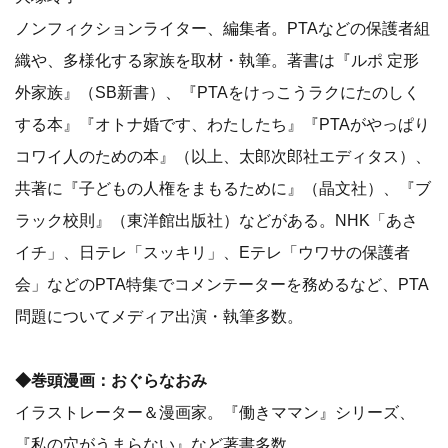
ノンフィクションライター、編集者。PTAなどの保護者組
織や、多様化する家族を取材・執筆。著書は『ルポ 定形
外家族』（SB新書）、『PTAをけっこうラクにたのしく
する本』『オトナ婚です、わたしたち』『PTAがやっぱり
コワイ人のための本』（以上、太郎次郎社エディタス）、
共著に『子どもの人権をまもるために』（晶文社）、『ブ
ラック校則』（東洋館出版社）などがある。NHK「あさ
イチ」、日テレ「スッキリ」、Eテレ「ウワサの保護者
会」などのPTA特集でコメンテーターを務めるなど、PTA
問題についてメディア出演・執筆多数。
◆巻頭漫画：おぐらなおみ
イラストレーター＆漫画家。『働きママン』シリーズ、
『私の穴がうまらない』など著書多数。