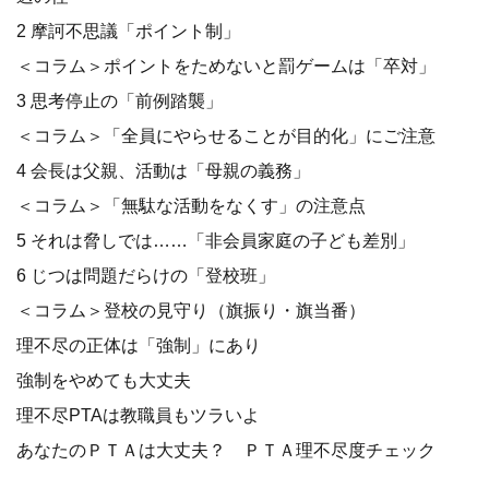
2 摩訶不思議「ポイント制」
＜コラム＞ポイントをためないと罰ゲームは「卒対」
3 思考停止の「前例踏襲」
＜コラム＞「全員にやらせることが目的化」にご注意
4 会長は父親、活動は「母親の義務」
＜コラム＞「無駄な活動をなくす」の注意点
5 それは脅しでは……「非会員家庭の子ども差別」
6 じつは問題だらけの「登校班」
＜コラム＞登校の見守り（旗振り・旗当番）
理不尽の正体は「強制」にあり
強制をやめても大丈夫
理不尽PTAは教職員もツラいよ
あなたのＰＴＡは大丈夫？ ＰＴＡ理不尽度チェック