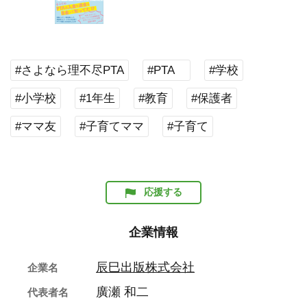
#さよなら理不尽PTA
#PTA
#学校
#小学校
#1年生
#教育
#保護者
#ママ友
#子育てママ
#子育て
応援する
企業情報
辰巳出版株式会社
企業名
廣瀬 和二
代表者名