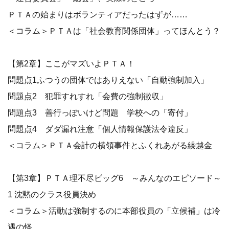
ＰＴＡの始まりはボランティアだったはずが……
＜コラム＞ＰＴＡは「社会教育関係団体」ってほんとう？
【第2章】ここがマズいよＰＴＡ！
問題点1ふつうの団体ではありえない「自動強制加入」
問題点2 犯罪すれすれ「会費の強制徴収」
問題点3 善行っぽいけど問題 学校への「寄付」
問題点4 ダダ漏れ注意「個人情報保護法令違反」
＜コラム＞ＰＴＡ会計の横領事件とふくれあがる繰越金
【第3章】ＰＴＡ理不尽ビッグ6 ～みんなのエピソード～
1 沈黙のクラス役員決め
＜コラム＞活動は強制するのに本部役員の「立候補」は冷
遇の怪