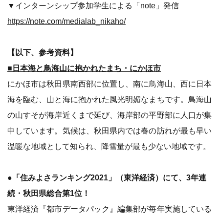
▼インターンシップ参加学生による「note」発信
https://note.com/medialab_nikaho/
【以下、参考資料】
■日本海と鳥海山に抱かれたまち・にかほ市
にかほ市は秋田県南西部に位置し、南に鳥海山、西に日本
海を臨む、山と海に抱かれた風光明媚なまちです。鳥海山
の山すそが海岸近くまで延び、海岸部の平野部に人口が集
中しています。気候は、秋田県内では春の訪れが最も早い
温暖な地域として知られ、降雪量が最も少ない地域です。
●「住みよさランキング2021」（東洋経済）にて、3年連
続・秋田県総合第1位！
東洋経済『都市データパック』編集部が毎年実施している