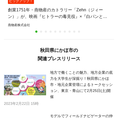
ピックアップ！
創業1751年・燕物産のカトラリー「Zehn（ジィー
ン）」が、映画『ヒトラーの毒見役』×『白パンと独
裁者』W鑑賞キャンペーンの賞品に——燕物産初の映
燕物産株式会社
画タイアップ
秋田県にかほ市の
関連プレスリリース
地方で働くことの魅力、地方企業の底
力を大学生が深掘り！秋田県にかほ
市・地元企業登壇によるトークセッシ
ョン、東京・青山にて2月25日(土)開
催
2023年2月22日 15時
モデルでフィールドナビゲーターの仲