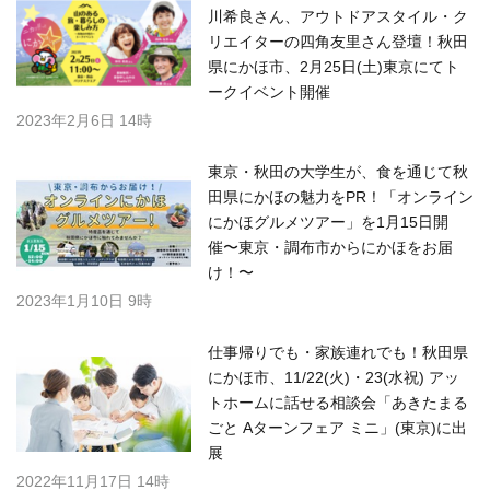
川希良さん、アウトドアスタイル・ク
リエイターの四角友里さん登壇！秋田
県にかほ市、2月25日(土)東京にてト
ークイベント開催
2023年2月6日 14時
東京・秋田の大学生が、食を通じて秋
田県にかほの魅力をPR！「オンライン
にかほグルメツアー」を1月15日開
催〜東京・調布市からにかほをお届
け！〜
2023年1月10日 9時
仕事帰りでも・家族連れでも！秋田県
にかほ市、11/22(火)・23(水祝) アッ
トホームに話せる相談会「あきたまる
ごと Aターンフェア ミニ」(東京)に出
展
2022年11月17日 14時