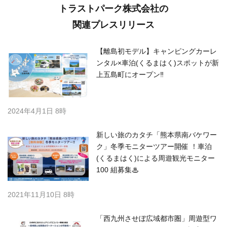
トラストパーク株式会社の
関連プレスリリース
【離島初モデル】キャンピングカーレ
ンタル×車泊(くるまはく)スポットが新
上五島町にオープン‼︎
2024年4月1日 8時
新しい旅のカタチ「熊本県南バケワー
ク」冬季モニターツアー開催 ！車泊
(くるまはく)による周遊観光モニター
100 組募集♨︎
2021年11月10日 8時
「西九州させぼ広域都市圏」周遊型ワ