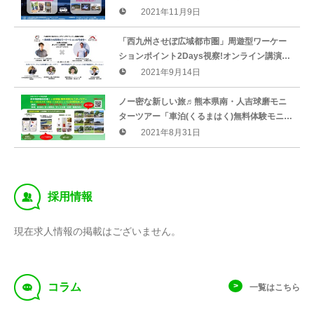
よる周遊観光モニター100 組募集♨︎
2021年11月9日
「西九州させぼ広域都市圏」周遊型ワーケー
ションポイント2Days視察!オンライン講演&
説明会・意見交換会開催!!
2021年9月14日
ノー密な新しい旅♬熊本県南・人吉球磨モニ
ターツアー「車泊(くるまはく)無料体験モニタ
ー」追加募集！
2021年8月31日
‰
採用情報
現在求人情報の掲載はございません。
f
コラム
一覧はこちら