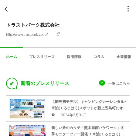
トラストパーク株式会社
http://www.trustpark.co.jp/
ホーム
プレスリリース
採用情報
コラム
企業情報
D
新着のプレスリリース
一覧はこちら
【離島初モデル】キャンピングカーレンタル×
車泊(くるまはく)スポットが新上五島町にオー
プン‼︎
2024年3月31日
新しい旅のカタチ「熊本県南バケワーク」冬
季モニターツアー開催 ！車泊(くるまはく)に