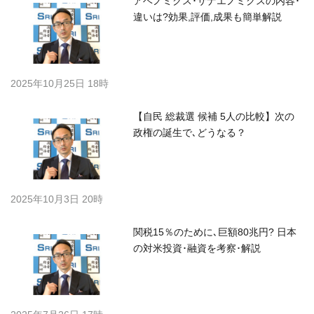
アベノミクス･サナエノミクスの内容･
違いは?効果,評価,成果も簡単解説
2025年10月25日 18時
【自民 総裁選 候補 5人の比較】次の
政権の誕生で､どうなる？
2025年10月3日 20時
関税15％のために､巨額80兆円? 日本
の対米投資･融資を考察･解説