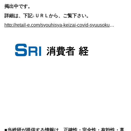
掲出中です。
詳細は、下記↓ＵＲＬから、ご覧下さい。
http://retail-e.com/syouhisya-keizai-covid-syuusoku.html
■当総研が提供する情報は、正確性・完全性・有効性・真