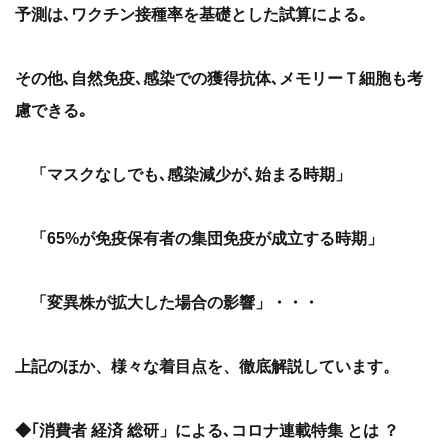
予測は､ワクチン接種率を基礎とした試算による｡
その他､自然免疫､感染での獲得抗体､メモリーＴ細胞も考
慮できる｡
「マスクなしでも､感染減少が､始まる時期」
「65%が免疫保有者の集団免疫が成立する時期」
「変異株が拡大した場合の影響」・・・
上記のほか、様々な着目点を、徹底解説しています。
◆｢消費者 経済 総研」による､コロナ連載特集 とは ？