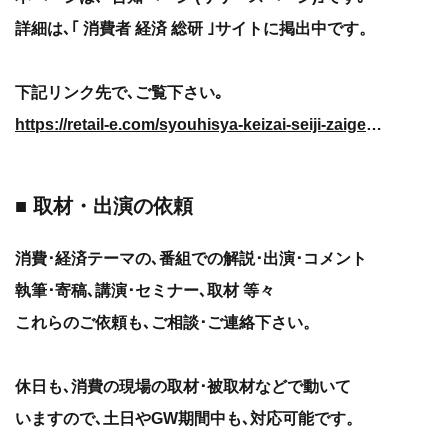
詳細は､｢ 消費者 経済 総研 ｣サイトに掲出中です。
下記リンク先で､ご覧下さい｡
https://retail-e.com/syouhisya-keizai-seiji-zaigen.html
■ 取材・出演の依頼
消費･経済テーマの､番組での解説･出演･コメント
執筆･寄稿､講演･セミナー､取材 等々
これらのご依頼も､ご相談･ご連絡下さい。
休日も､消費の現場の取材･被取材などで動いて
いますので､土日やGW期間中も､対応可能です。