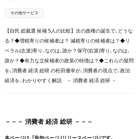
その他サービス
【自民 総裁選 候補 5人の比較】次の政権の誕生で､どうな
る？◆増税寄りの候補者は？ 減税寄りの候補者は？◆リ
ベラル(左派)寄り､なのは､誰か？保守(右派)寄り､なのは､
誰か？◆有力な立候補者の政策の特徴は？◆これらの疑問
を､消費者 経済 総研 の松田優幸が､消費者の視点で､政治
経済を､わかりやすく解説 － 消費者 経済 総研 －
－－－ 消費者 経済 総研 －－－
本ページは､｢告知ページ (リリースページ)｣です｡