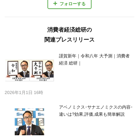
フォローする
消費者経済総研の
関連プレスリリース
謹賀新年｜令和八年 大予測｜消費者
経済 総研｜
2026年1月1日 16時
アベノミクス･サナエノミクスの内容･
違いは?効果,評価,成果も簡単解説