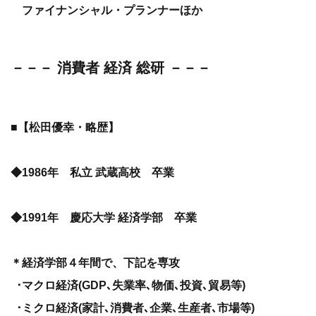
ファイナンシャル・プランナーほか
－－－ 消費者 経済 総研 －－－
■【松田優幸・略歴】
◆1986年 私立 武蔵高校 卒業
◆1991年 慶応大学 経済学部 卒業
＊経済学部４年間で、下記を専攻
･マクロ経済(GDP､失業率､物価､投資､貿易等)
･ミクロ経済(家計､消費者､企業､生産者､市場等)