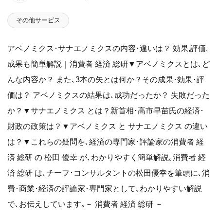
その他サービス
アベノミクス･サナエノミクスの内容･違いは？ 効果,評価,
成果も簡単解説｜消費者 経済 総研▼アベノミクスとは､ど
んな内容か？ また､3本の矢とは何か？その成果･効果･評
価は？ アベノミクスの結果は､成功だったか？ 失敗だった
か？▼サナエノミクス とは？新首相･高市早苗氏の経済･
財政の政策は？▼アベノミクス と サナエノミクス の違い
は？▼これらの疑問を､経済の専門家･評論家の消費者 経
済 総研 の 松田 優幸 が､わかりやすく簡単解説｡消費者 経
済 総研 は､チーフ･コンサルタントの松田優幸を筆頭に､消
費･商業･経済の評論家･専門家として､わかりやすい解説
で､お伝えしています｡－ 消費者 経済 総研 －