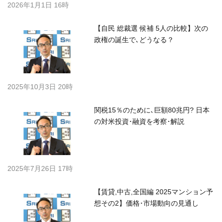
2026年1月1日 16時
【自民 総裁選 候補 5人の比較】次の
政権の誕生で､どうなる？
2025年10月3日 20時
関税15％のために､巨額80兆円? 日本
の対米投資･融資を考察･解説
2025年7月26日 17時
【賃貸,中古,全国編 2025マンション予
想その2】価格･市場動向の見通し