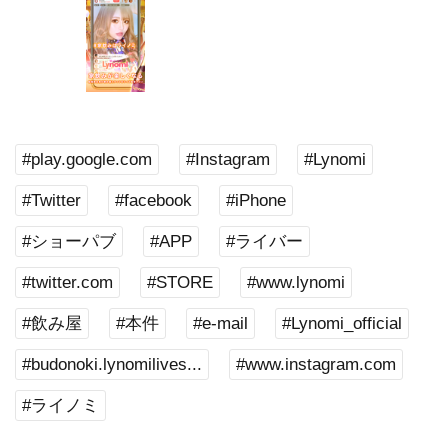
#play.google.com
#Instagram
#Lynomi
#Twitter
#facebook
#iPhone
#ショーパブ
#APP
#ライバー
#twitter.com
#STORE
#www.lynomi
#飲み屋
#本件
#e-mail
#Lynomi_official
#budonoki.lynomilives...
#www.instagram.com
#ライノミ