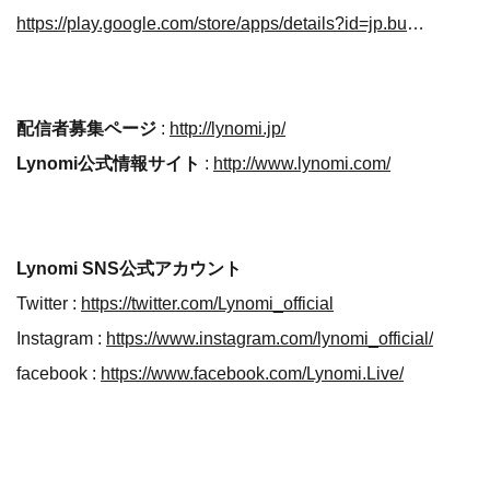
https://play.google.com/store/apps/details?id=jp.budonoki.lynomilivestream
配信者募集ページ
:
http://lynomi.jp/
Lynomi公式情報サイト
:
http://www.lynomi.com/
Lynomi SNS公式アカウント
Twitter :
https://twitter.com/Lynomi_official
Instagram :
https://www.instagram.com/lynomi_official/
facebook :
https://www.facebook.com/Lynomi.Live/