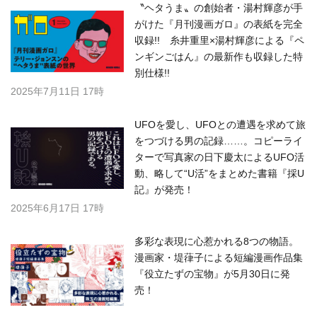
〝ヘタうま〟の創始者・湯村輝彦が手
がけた『月刊漫画ガロ』の表紙を完全
収録!! 糸井重里×湯村輝彦による『ペ
ンギンごはん』の最新作も収録した特
別仕様!!
2025年7月11日 17時
UFOを愛し、UFOとの遭遇を求めて旅
をつづける男の記録……。コピーライ
ターで写真家の日下慶太によるUFO活
動、略して“U活”をまとめた書籍『採U
記』が発売！
2025年6月17日 17時
多彩な表現に心惹かれる8つの物語。
漫画家・堤葎子による短編漫画作品集
『役立たずの宝物』が5月30日に発
売！