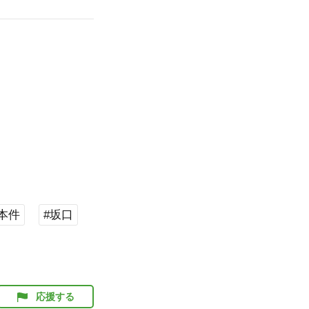
#本件
#坂口
応援する