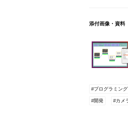
添付画像・資料
#プログラミング
#開発
#カメ