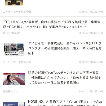
エイビイモード株式会社
2026年07月21日 00時
「IT担当がいない事業所」向けの業務アプリ2種を無料公開 車両管
理とPC台帳を、クラウドに頼らず事務所のパソコン1台で
株式会社Relief
2026年07月20日 01時
エイビイモード株式会社、屋外イベント向けLEDプ
ロンプターの研究開発を開始【雨天・晴天時にも対
応】
エイビイモード株式会社
2026年07月20日 00時
話題の催眠術YouTubeチャンネルが出演者を募集！
「催眠術にかかってみたい」「自分を変える体験を
してみたい」一般出演者を募集開始
催眠術カフェ
2026年07月17日 09時
NONBIND、AI要約アプリ「Yoten（要点）」をApp