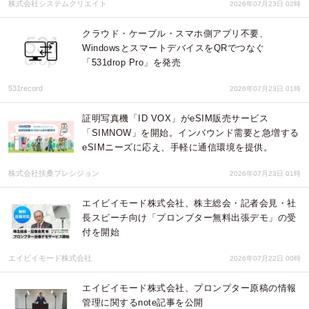
株式会社システムクリエイト
2026年07月23日 02時
クラウド・ケーブル・スマホ側アプリ不要、
WindowsとスマートデバイスをQRでつなぐ
「531drop Pro」を発売
531record
2026年07月23日 01時
証明写真機「ID VOX」がeSIM販売サービス
「SIMNOW」を開始。インバウンド需要と急増する
eSIMニーズに応え、手軽に通信環境を提供。
株式会社扶桑プレシジョン
2026年07月23日 01時
エイビイモード株式会社、株主総会・記者会見・社
長スピーチ向け「プロンプター無料出張デモ」の受
付を開始
エイビイモード株式会社
2026年07月22日 00時
エイビイモード株式会社、プロンプター原稿の情報
管理に関するnote記事を公開