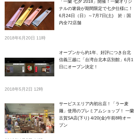
「一蘭 七夕 2018」開催！一蘭オリジ
ナルの箸袋が期間限定で七夕仕様に！
6月24日（日）～7月7日(土) 於：国
内全72店舗
2018年6月20日 11時
オープンから約1年、好評につき台北
信義三越に「台湾台北本店別館」6月1
日にオープン決定！
2018年5月2日 12時
サービスエリア内初出店！「ラー麦
麺」使用のプレミアムショップ！ 一蘭
古賀SA店(下り) 4/20(金)午前8時オー
プン