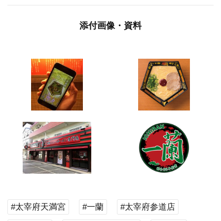
添付画像・資料
#太宰府天満宮
#一蘭
#太宰府参道店