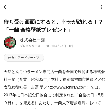
待ち受け画面にすると、幸せが訪れる！？
「一蘭 合格壁紙プレゼント」
株式会社一蘭
プレスリリース
2018年4月25日 11時
外食・フードサービス
天然とんこつラーメン専門店一蘭を全国で展開する株式会
社一蘭（創業：昭和35年／本社：福岡県福岡市博多区／代
表取締役社長：吉冨 学／
http://www.ichiran.co
ｍ）では、
2017年に日本記念日協会にて制定された「合格の日（5月
９日）」を迎えるにあたり、一蘭太宰府参道店において